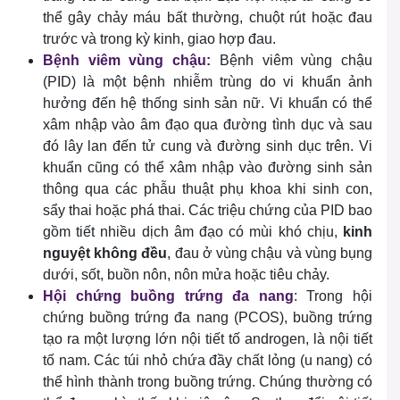
thể gây chảy máu bất thường, chuột rút hoặc đau
trước và trong kỳ kinh, giao hợp đau.
Bệnh viêm vùng chậu
:
Bệnh viêm vùng chậu
(PID) là một bệnh nhiễm trùng do vi khuẩn ảnh
hưởng đến hệ thống sinh sản nữ. Vi khuẩn có thể
xâm nhập vào âm đạo qua đường tình dục và sau
đó lây lan đến tử cung và đường sinh dục trên. Vi
khuẩn cũng có thể xâm nhập vào đường sinh sản
thông qua các phẫu thuật phụ khoa khi sinh con,
sẩy thai hoặc phá thai. Các triệu chứng của PID bao
gồm tiết nhiều dịch âm đạo có mùi khó chịu,
kinh
nguyệt không đều
, đau ở vùng chậu và vùng bụng
dưới, sốt, buồn nôn, nôn mửa hoặc tiêu chảy.
Hội chứng buồng trứng đa nang
: Trong hội
chứng buồng trứng đa nang (PCOS), buồng trứng
tạo ra một lượng lớn nội tiết tố androgen, là nội tiết
tố nam. Các túi nhỏ chứa đầy chất lỏng (u nang) có
thể hình thành trong buồng trứng. Chúng thường có