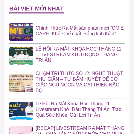
BÀI VIẾT MỚI NHẤT
Chính Thức Ra Mắt sản phẩm mới “OM’E
CARE: Khỏe thể chất, Sáng tinh thần”
LỄ HỘI RA MẮT KHÓA HỌC THÁNG 11
– LIVESTREAM KHỞI ĐỘNG THÁNG
TRI ÂN
CHẠM TRI THỨC SỐ 12: NGHỆ THUẬT
THƯ GIÃN – TỰ BẤM HUYỆT ĐỂ CÓ
GIẤC NGỦ NGON VÀ CẢI THIỆN NÃO
BỘ
Lễ Hội Ra Mắt Khóa Học Tháng 11 –
Livestream Khởi Đầu Tháng Tri Ân: Trao
Quà Sức Khỏe, Gửi Lời Tri Ân
[RECAP] LIVESTREAM RA MẮT THÁNG
10 – QUÀ TẶNG SỨC KHỎE CHO NỬA