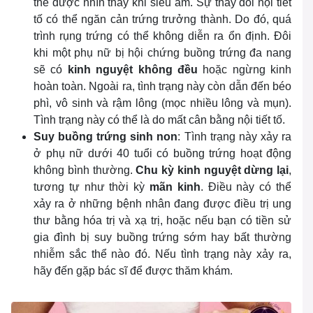
thể được nhìn thấy khi siêu âm. Sự thay đổi nội tiết
tố có thể ngăn cản trứng trưởng thành. Do đó, quá
trình rụng trứng có thể không diễn ra ổn định. Đôi
khi một phụ nữ bị hội chứng buồng trứng đa nang
sẽ có
kinh nguyệt không đều
hoặc ngừng kinh
hoàn toàn. Ngoài ra, tình trạng này còn dẫn đến béo
phì, vô sinh và rậm lông (mọc nhiều lông và mụn).
Tình trạng này có thể là do mất cân bằng nội tiết tố.
Suy buồng trứng sinh non
: Tình trạng này xảy ra
ở phụ nữ dưới 40 tuổi có buồng trứng hoạt động
không bình thường.
Chu kỳ kinh nguyệt dừng lại
,
tương tự như thời kỳ
mãn kinh
. Điều này có thể
xảy ra ở những bệnh nhân đang được điều trị ung
thư bằng hóa trị và xạ trị, hoặc nếu bạn có tiền sử
gia đình bị suy buồng trứng sớm hay bất thường
nhiễm sắc thể nào đó. Nếu tình trạng này xảy ra,
hãy đến gặp bác sĩ để được thăm khám.