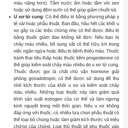
máu nặng hơn). Tắm nước ấm hoặc tắm vòi sen
hoặc sử dụng đệm sưởi có thể giúp giảm chuột rút.
U xơ tử cung
: Có thể điều trị bằng phương pháp y
tế và/ hoặc phẫu thuật. Ban đầu, hầu hết các khối u
xơ gây ra các triệu chứng nhẹ có thể được điều trị
bằng thuốc giảm đau không kê đơn. Nếu bạn bị
chảy máu nhiều, bổ sung sắt có thể hữu ích trong
việc ngăn ngừa hoặc điều trị bệnh thiếu máu. Thuốc
tránh thai liều thấp hoặc thuốc tiêm progesterone có
thể giúp kiểm soát chảy máu nhiều do u xơ tử cung.
Thuốc được gọi là chất chủ vận hormone giải
phóng gonadotropin, có thể được sử dụng để thu
nhỏ kích thước của khối u xơ và kiểm soát chảy
máu nhiều. Những loại thuốc này làm giảm quá
trình sản xuất estrogen của cơ thể và làm ngưng
kinh nguyệt trong một thời gian. Nếu u xơ không
đáp ứng với thuốc, có nhiều lựa chọn phẫu thuật có
thể loại bỏ chúng hoặc làm giảm kích thước và triệu
chứng của chúng. Loại thủ thuật sẽ phụ thuộc vào