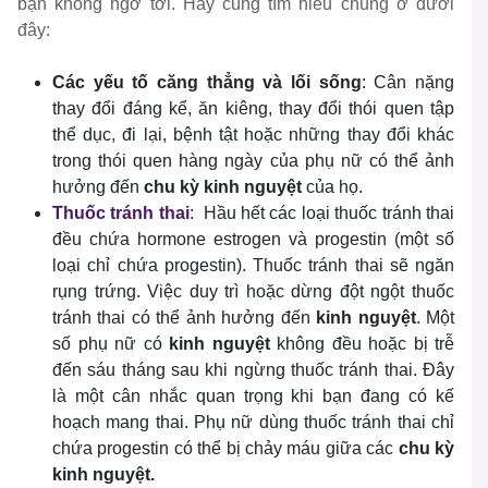
bạn không ngờ tới. Hãy cùng tìm hiểu chúng ở dưới
đây:
Các yếu tố căng thẳng và lối sống
: Cân nặng
thay đổi đáng kể, ăn kiêng, thay đổi thói quen tập
thể dục, đi lại, bệnh tật hoặc những thay đổi khác
trong thói quen hàng ngày của phụ nữ có thể ảnh
hưởng đến
chu kỳ kinh nguyệt
của họ.
Thuốc tránh thai
: Hầu hết các loại thuốc tránh thai
đều chứa hormone estrogen và progestin (một số
loại chỉ chứa progestin). Thuốc tránh thai sẽ ngăn
rụng trứng. Việc duy trì hoặc dừng đột ngột thuốc
tránh thai có thể ảnh hưởng đến
kinh nguyệt
. Một
số phụ nữ có
kinh nguyệt
không đều hoặc bị trễ
đến sáu tháng sau khi ngừng thuốc tránh thai. Đây
là một cân nhắc quan trọng khi bạn đang có kế
hoạch mang thai. Phụ nữ dùng thuốc tránh thai chỉ
chứa progestin có thể bị chảy máu giữa các
chu kỳ
kinh nguyệt.