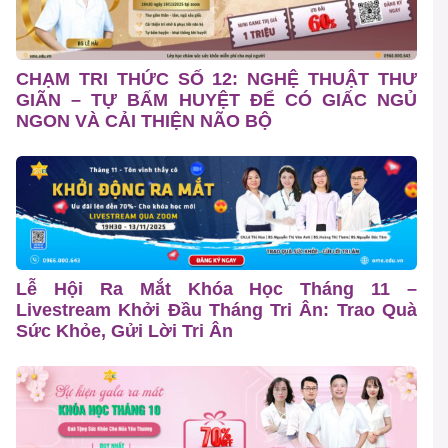
CHẠM TRI THỨC SỐ 12: NGHỆ THUẬT THƯ
GIÃN – TỰ BẤM HUYỆT ĐỂ CÓ GIẤC NGỦ
NGON VÀ CẢI THIỆN NÃO BỘ
Lễ Hội Ra Mắt Khóa Học Tháng 11 –
Livestream Khởi Đầu Tháng Tri Ân: Trao Quà
Sức Khỏe, Gửi Lời Tri Ân