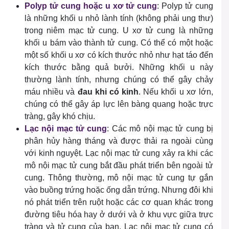
Polyp tử cung hoặc u xơ tử cung
: Polyp tử cung
là những khối u nhỏ lành tính (không phải ung thư)
trong niêm mạc tử cung. U xơ tử cung là những
khối u bám vào thành tử cung. Có thể có một hoặc
một số khối u xơ có kích thước nhỏ như hạt táo đến
kích thước bằng quả bưởi. Những khối u này
thường lành tính, nhưng chúng có thể gây chảy
máu nhiều và
đau khi có kinh
. Nếu khối u xơ lớn,
chúng có thể gây áp lực lên bàng quang hoặc trực
tràng, gây khó chịu.
Lạc nội mạc tử cung
: Các mô nội mạc tử cung bị
phân hủy hàng tháng và được thải ra ngoài cùng
với kinh nguyệt. Lạc nội mạc tử cung xảy ra khi các
mô nội mạc tử cung bắt đầu phát triển bên ngoài tử
cung. Thông thường, mô nội mạc tử cung tự gắn
vào buồng trứng hoặc ống dẫn trứng. Nhưng đôi khi
nó phát triển trên ruột hoặc các cơ quan khác trong
đường tiêu hóa hay ở dưới và ở khu vực giữa trực
tràng và tử cung của bạn. Lạc nội mạc tử cung có