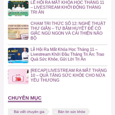
LỄ HỘI RA MẮT KHÓA HỌC THÁNG 11
– LIVESTREAM KHỞI ĐỘNG THÁNG
TRI ÂN
CHẠM TRI THỨC SỐ 12: NGHỆ THUẬT
THƯ GIÃN – TỰ BẤM HUYỆT ĐỂ CÓ
GIẤC NGỦ NGON VÀ CẢI THIỆN NÃO
BỘ
Lễ Hội Ra Mắt Khóa Học Tháng 11 –
Livestream Khởi Đầu Tháng Tri Ân: Trao
Quà Sức Khỏe, Gửi Lời Tri Ân
[RECAP] LIVESTREAM RA MẮT THÁNG
10 – QUÀ TẶNG SỨC KHỎE CHO NỬA
YÊU THƯƠNG
CHUYÊN MỤC
Bài viết chuyên gia
Bản tin sức khỏe