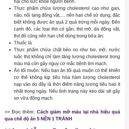
hại cho sức khỏe người bệnh.
Thực phẩm chứa lượng cholesterol cao như gan,
não, nội tạng động vật,… nên hạn chế sử dụng, đặc
biệt không được ăn quá 2 quả trứng mỗi ngày. Bên
cạnh đó, các loại thịt có gân, thịt mỡ, da động vật,
thịt đỏ cũng nên hạn chế dùng trong bữa ăn.
Thuốc lá
Thực phẩm chứa chất béo no như bơ, mỡ, nước
luộc thịt không chỉ làm tăng lượng cholesterol trong
máu mà còn gây nguy cơ mắc bệnh tim mạch.
Ăn tối muộn: Nếu bạn ăn tối quá muộn có thể khiến
cơ thể không kịp tiêu hóa hàm lượng cholesterol
nạp vào do đây là thời điểm năng lượng tiêu hao ít
nhất trong ngày. Nếu tình trạng này kéo dài sẽ gây
xơ vữa động mạch.
>> Đọc thêm:
Cách giảm mỡ máu tại nhà hiệu quả
qua chế độ ăn 5 NÊN 1 TRÁNH