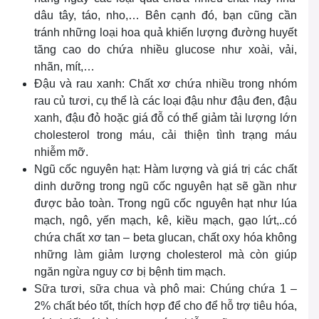
dâu tây, táo, nho,… Bên cạnh đó, bạn cũng cần
tránh những loại hoa quả khiến lượng đường huyết
tăng cao do chứa nhiều glucose như xoài, vải,
nhãn, mít,…
Đậu và rau xanh: Chất xơ chứa nhiều trong nhóm
rau củ tươi, cụ thể là các loại đậu như đậu đen, đậu
xanh, đậu đỏ hoặc giá đỗ có thể giảm tải lượng lớn
cholesterol trong máu, cải thiện tình trạng máu
nhiễm mỡ.
Ngũ cốc nguyên hạt: Hàm lượng và giá trị các chất
dinh dưỡng trong ngũ cốc nguyên hạt sẽ gần như
được bảo toàn. Trong ngũ cốc nguyên hạt như lúa
mạch, ngô, yến mạch, kê, kiều mạch, gạo lứt,..có
chứa chất xơ tan – beta glucan, chất oxy hóa không
những làm giảm lượng cholesterol mà còn giúp
ngăn ngừa nguy cơ bị bệnh tim mạch.
Sữa tươi, sữa chua và phô mai: Chúng chứa 1 –
2% chất béo tốt, thích hợp để cho để hỗ trợ tiêu hóa,