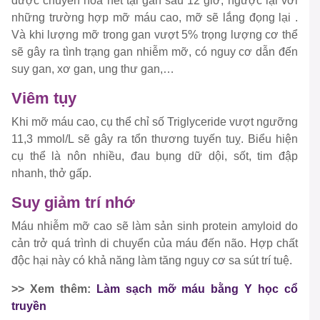
được chuyển hóa hết tại gan sau 12 giờ, ngược lại với
những trường hợp mỡ máu cao, mỡ sẽ lắng đọng lại .
Và khi lượng mỡ trong gan vượt 5% trọng lượng cơ thể
sẽ gây ra tình trạng gan nhiễm mỡ, có nguy cơ dẫn đến
suy gan, xơ gan, ung thư gan,…
Viêm tụy
Khi mỡ máu cao, cụ thể chỉ số Triglyceride vượt ngưỡng
11,3 mmol/L sẽ gây ra tổn thương tuyến tuỵ. Biểu hiện
cụ thể là nôn nhiều, đau bụng dữ dội, sốt, tim đập
nhanh, thở gấp.
Suy giảm trí nhớ
Máu nhiễm mỡ cao sẽ làm sản sinh protein amyloid do
cản trở quá trình di chuyển của máu đến não. Hợp chất
độc hại này có khả năng làm tăng nguy cơ sa sút trí tuệ.
>> Xem thêm:
Làm sạch mỡ máu bằng Y học cổ
truyền