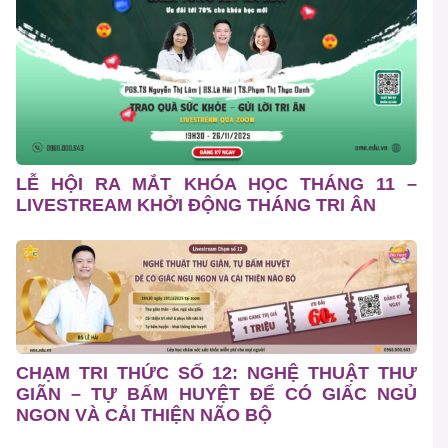
LỄ HỘI RA MẮT KHÓA HỌC THÁNG 11 –
LIVESTREAM KHỞI ĐỘNG THÁNG TRI ÂN
CHẠM TRI THỨC SỐ 12: NGHỆ THUẬT THƯ
GIÃN – TỰ BẤM HUYỆT ĐỂ CÓ GIẤC NGỦ
NGON VÀ CẢI THIỆN NÃO BỘ