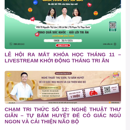
LỄ HỘI RA MẮT KHÓA HỌC THÁNG 11 –
LIVESTREAM KHỞI ĐỘNG THÁNG TRI ÂN
CHẠM TRI THỨC SỐ 12: NGHỆ THUẬT THƯ
GIÃN – TỰ BẤM HUYỆT ĐỂ CÓ GIẤC NGỦ
NGON VÀ CẢI THIỆN NÃO BỘ