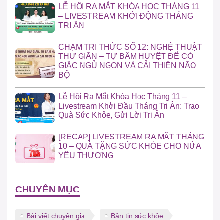
LỄ HỘI RA MẮT KHÓA HỌC THÁNG 11
– LIVESTREAM KHỞI ĐỘNG THÁNG
TRI ÂN
CHẠM TRI THỨC SỐ 12: NGHỆ THUẬT
THƯ GIÃN – TỰ BẤM HUYỆT ĐỂ CÓ
GIẤC NGỦ NGON VÀ CẢI THIỆN NÃO
BỘ
Lễ Hội Ra Mắt Khóa Học Tháng 11 –
Livestream Khởi Đầu Tháng Tri Ân: Trao
Quà Sức Khỏe, Gửi Lời Tri Ân
[RECAP] LIVESTREAM RA MẮT THÁNG
10 – QUÀ TẶNG SỨC KHỎE CHO NỬA
YÊU THƯƠNG
CHUYÊN MỤC
Bài viết chuyên gia
Bản tin sức khỏe