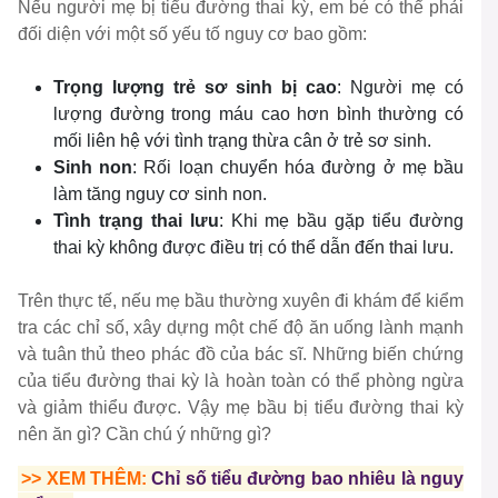
Nếu người mẹ bị tiểu đường thai kỳ, em bé có thể phải
đối diện với một số yếu tố nguy cơ bao gồm:
Trọng lượng trẻ sơ sinh bị cao
: Người mẹ có
lượng đường trong máu cao hơn bình thường có
mối liên hệ với tình trạng thừa cân ở trẻ sơ sinh.
Sinh non
: Rối loạn chuyển hóa đường ở mẹ bầu
làm tăng nguy cơ sinh non.
Tình trạng thai lưu
: Khi mẹ bầu gặp tiểu đường
thai kỳ không được điều trị có thể dẫn đến thai lưu.
Trên thực tế, nếu mẹ bầu thường xuyên đi khám để kiểm
tra các chỉ số, xây dựng một chế độ ăn uống lành mạnh
và tuân thủ theo phác đồ của bác sĩ. Những biến chứng
của tiểu đường thai kỳ là hoàn toàn có thể phòng ngừa
và giảm thiểu được. Vậy mẹ bầu bị tiểu đường thai kỳ
nên ăn gì? Cần chú ý những gì?
>> XEM THÊM:
Chỉ số tiểu đường bao nhiêu là nguy