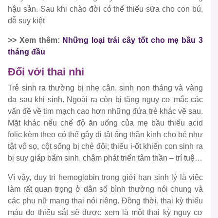
hậu sản. Sau khi chào đời có thể thiếu sữa cho con bú,
dễ suy kiệt
>> Xem thêm:
Những loại trái cây tốt cho mẹ bầu 3
tháng đầu
Đối với thai nhi
Trẻ sinh ra thường bị nhẹ cân, sinh non tháng và vàng
da sau khi sinh. Ngoài ra còn bị tăng nguy cơ mắc các
vấn đề về tim mạch cao hơn những đứa trẻ khác về sau.
Mặt khác nếu chế độ ăn uống của mẹ bầu thiếu acid
folic kèm theo có thể gây dị tật ống thần kinh cho bé như
tật vô sọ, cột sống bị chẻ đôi; thiếu i-ốt khiến con sinh ra
bị suy giáp bẩm sinh, chậm phát triển tâm thần – trí tuệ…
Vì vậy, duy trì hemoglobin trong giới hạn sinh lý là việc
làm rất quan trọng ở dân số bình thường nói chung và
các phụ nữ mang thai nói riêng. Đồng thời, thai kỳ thiếu
máu do thiếu sắt sẽ được xem là một thai kỳ nguy cơ