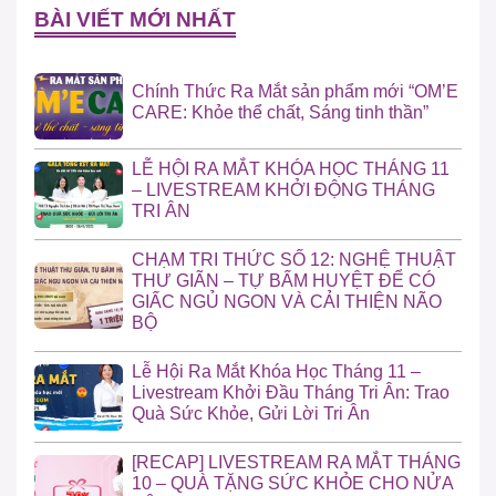
BÀI VIẾT MỚI NHẤT
Chính Thức Ra Mắt sản phẩm mới “OM’E
CARE: Khỏe thể chất, Sáng tinh thần”
LỄ HỘI RA MẮT KHÓA HỌC THÁNG 11
– LIVESTREAM KHỞI ĐỘNG THÁNG
TRI ÂN
CHẠM TRI THỨC SỐ 12: NGHỆ THUẬT
THƯ GIÃN – TỰ BẤM HUYỆT ĐỂ CÓ
GIẤC NGỦ NGON VÀ CẢI THIỆN NÃO
BỘ
Lễ Hội Ra Mắt Khóa Học Tháng 11 –
Livestream Khởi Đầu Tháng Tri Ân: Trao
Quà Sức Khỏe, Gửi Lời Tri Ân
[RECAP] LIVESTREAM RA MẮT THÁNG
10 – QUÀ TẶNG SỨC KHỎE CHO NỬA