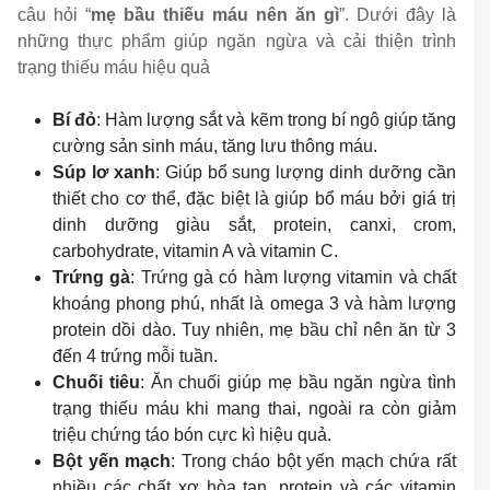
câu hỏi “
mẹ bầu thiếu máu nên ăn gì
”. Dưới đây là
những thực phẩm giúp ngăn ngừa và cải thiện trình
trạng thiếu máu hiệu quả
Bí đỏ
: Hàm lượng sắt và kẽm trong bí ngô giúp tăng
cường sản sinh máu, tăng lưu thông máu.
Súp lơ xanh
: Giúp bổ sung lượng dinh dưỡng cần
thiết cho cơ thể, đặc biệt là giúp bổ máu bởi giá trị
dinh dưỡng giàu sắt, protein, canxi, crom,
carbohydrate, vitamin A và vitamin C.
Trứng gà
: Trứng gà có hàm lượng vitamin và chất
khoáng phong phú, nhất là omega 3 và hàm lượng
protein dồi dào. Tuy nhiên, mẹ bầu chỉ nên ăn từ 3
đến 4 trứng mỗi tuần.
Chuối tiêu
: Ăn chuối giúp mẹ bầu ngăn ngừa tình
trạng thiếu máu khi mang thai, ngoài ra còn giảm
triệu chứng táo bón cực kì hiệu quả.
Bột yến mạch
: Trong cháo bột yến mạch chứa rất
nhiều các chất xơ hòa tan, protein và các vitamin