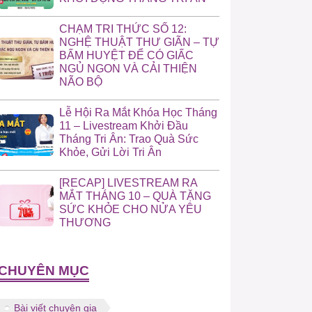
CHẠM TRI THỨC SỐ 12:
NGHỆ THUẬT THƯ GIÃN – TỰ
BẤM HUYỆT ĐỂ CÓ GIẤC
NGỦ NGON VÀ CẢI THIỆN
NÃO BỘ
Lễ Hội Ra Mắt Khóa Học Tháng
11 – Livestream Khởi Đầu
Tháng Tri Ân: Trao Quà Sức
Khỏe, Gửi Lời Tri Ân
[RECAP] LIVESTREAM RA
MẮT THÁNG 10 – QUÀ TẶNG
SỨC KHỎE CHO NỬA YÊU
THƯƠNG
CHUYÊN MỤC
Bài viết chuyên gia