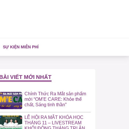
SỰ KIỆN MIỄN PHÍ
BÀI VIẾT MỚI NHẤT
Chính Thức Ra Mắt sản phẩm
mới “OM’E CARE: Khỏe thể
chất, Sáng tinh thần”
LỄ HỘI RA MẮT KHÓA HỌC
THÁNG 11 – LIVESTREAM
KHỞI ĐỘNG THÁNG TRI ÂN