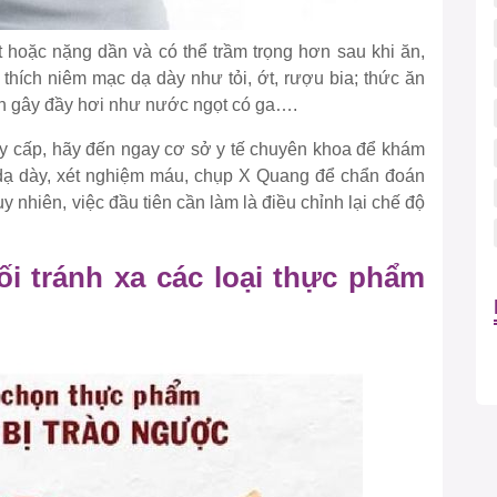
t hoặc nặng dần và có thể trầm trọng hơn sau khi ăn,
h thích niêm mạc dạ dày như tỏi, ớt, rượu bia; thức ăn
 ăn gây đầy hơi như nước ngọt có ga….
y cấp, hãy đến ngay cơ sở y tế chuyên khoa để khám
i dạ dày, xét nghiệm máu, chụp X Quang để chẩn đoán
uy nhiên, việc đầu tiên cần làm là điều chỉnh lại chế độ
ối tránh xa các loại thực phẩm