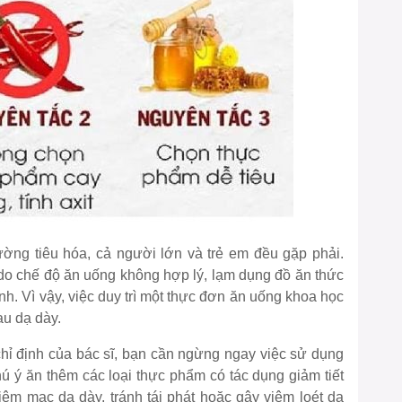
ờng tiêu hóa, cả người lớn và trẻ em đều gặp phải.
do chế độ ăn uống không hợp lý, lạm dụng đồ ăn thức
h. Vì vậy, việc duy trì một thực đơn ăn uống khoa học
au dạ dày.
 chỉ định của bác sĩ, bạn cần ngừng ngay việc sử dụng
ú ý ăn thêm các loại thực phẩm có tác dụng giảm tiết
 niêm mạc dạ dày, tránh tái phát hoặc gây viêm loét dạ