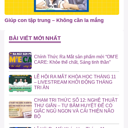
Giúp con tập trung – Không cần la mắng
BÀI VIẾT MỚI NHẤT
Chính Thức Ra Mắt sản phẩm mới “OM’E
CARE: Khỏe thể chất, Sáng tinh thần”
LỄ HỘI RA MẮT KHÓA HỌC THÁNG 11
– LIVESTREAM KHỞI ĐỘNG THÁNG
TRI ÂN
CHẠM TRI THỨC SỐ 12: NGHỆ THUẬT
THƯ GIÃN – TỰ BẤM HUYỆT ĐỂ CÓ
GIẤC NGỦ NGON VÀ CẢI THIỆN NÃO
BỘ