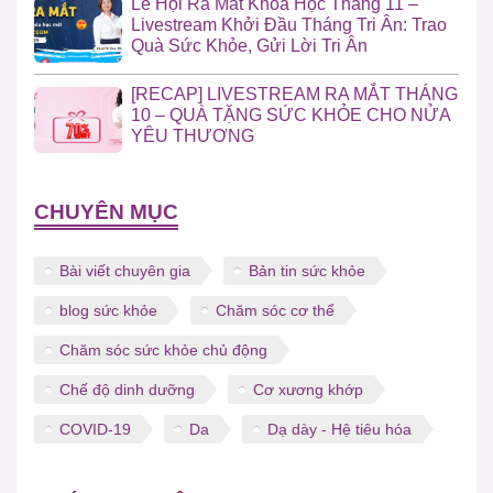
Lễ Hội Ra Mắt Khóa Học Tháng 11 –
Livestream Khởi Đầu Tháng Tri Ân: Trao
Quà Sức Khỏe, Gửi Lời Tri Ân
[RECAP] LIVESTREAM RA MẮT THÁNG
10 – QUÀ TẶNG SỨC KHỎE CHO NỬA
YÊU THƯƠNG
CHUYÊN MỤC
Bài viết chuyên gia
Bản tin sức khỏe
blog sức khỏe
Chăm sóc cơ thể
Chăm sóc sức khỏe chủ động
Chế độ dinh dưỡng
Cơ xương khớp
COVID-19
Da
Dạ dày - Hệ tiêu hóa