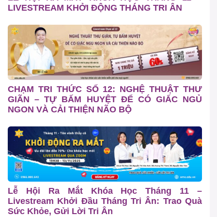
LIVESTREAM KHỞI ĐỘNG THÁNG TRI ÂN
CHẠM TRI THỨC SỐ 12: NGHỆ THUẬT THƯ
GIÃN – TỰ BẤM HUYỆT ĐỂ CÓ GIẤC NGỦ
NGON VÀ CẢI THIỆN NÃO BỘ
Lễ Hội Ra Mắt Khóa Học Tháng 11 –
Livestream Khởi Đầu Tháng Tri Ân: Trao Quà
Sức Khỏe, Gửi Lời Tri Ân