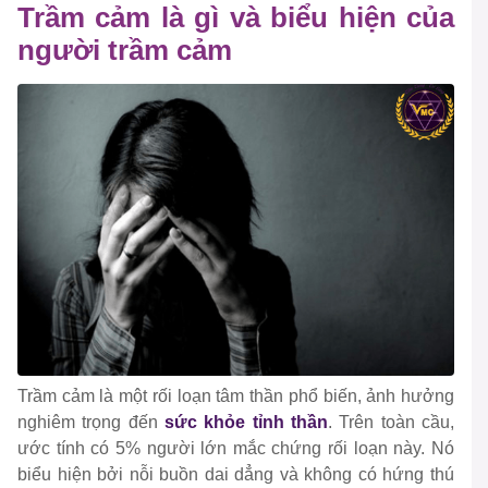
Trầm cảm là gì và biểu hiện của
người trầm cảm
Trầm cảm là một rối loạn tâm thần phổ biến, ảnh hưởng
nghiêm trọng đến
sức khỏe tỉnh thần
. Trên toàn cầu,
ước tính có 5% người lớn mắc chứng rối loạn này. Nó
biểu hiện bởi nỗi buồn dai dẳng và không có hứng thú