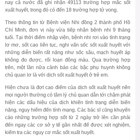
nay cả nước đã ghi nhận 49113 trường hợp mắc sốt
xuất huyết, trong đó có đến 18 trường hợp tử vong.
Theo thông tin từ Bệnh viện Nhi đồng 2 thành phố Hồ
Chí Minh, đơn vị này vừa tiếp nhận bệnh nhi 9 tháng
tuổi. Tại thời điểm nhập viện, bệnh nhi rơi vào tình trạng
lơ mơ, sốt cao liên tục, nghi vấn sốc sốt xuất huyết với
những diễn biến rất nặng như sốc sâu, mạch huyết áp
không đo được, rối loạn đông máu. Qua trường hợp
trên, một lần nữa cảnh báo các bậc phụ huynh không
chủ quan lơ là với dịch sốt xuất huyết ở trẻ em.
Hiện chưa là đợt cao điểm của dịch sốt xuất huyết nên
mọi người thường có tâm lý chủ quan dẫn tới chậm phát
hiện các dấu hiệu của dịch khiến tình trạng diễn biến
nặng, nguy hiểm đến tính mạng. Các bác sĩ cũng khuyến
cáo những trường hợp sốt từ 2 ngày trở lên cần phải
đến ngay các cơ sở y tế gần nhất để được xét nghiệm,
kiểm tra các nguy cơ mắc sốt xuất huyết.