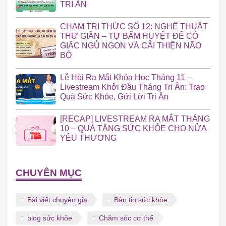
TRI ÂN
CHẠM TRI THỨC SỐ 12: NGHỆ THUẬT
THƯ GIÃN – TỰ BẤM HUYỆT ĐỂ CÓ
GIẤC NGỦ NGON VÀ CẢI THIỆN NÃO
BỘ
Lễ Hội Ra Mắt Khóa Học Tháng 11 –
Livestream Khởi Đầu Tháng Tri Ân: Trao
Quà Sức Khỏe, Gửi Lời Tri Ân
[RECAP] LIVESTREAM RA MẮT THÁNG
10 – QUÀ TẶNG SỨC KHỎE CHO NỬA
YÊU THƯƠNG
CHUYÊN MỤC
Bài viết chuyên gia
Bản tin sức khỏe
blog sức khỏe
Chăm sóc cơ thể