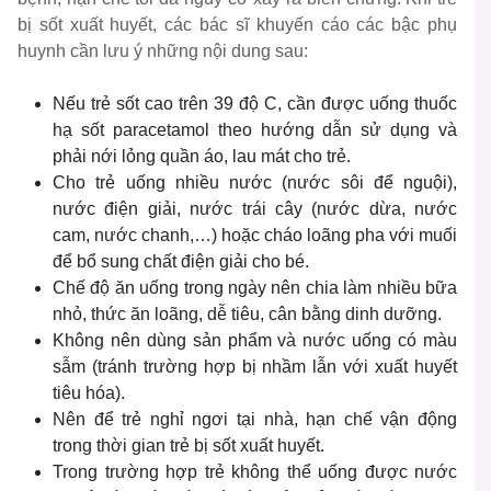
bị sốt xuất huyết, các bác sĩ khuyến cáo các bậc phụ
huynh cần lưu ý những nội dung sau:
Nếu trẻ sốt cao trên 39 độ C, cần được uống thuốc
hạ sốt paracetamol theo hướng dẫn sử dụng và
phải nới lỏng quần áo, lau mát cho trẻ.
Cho trẻ uống nhiều nước (nước sôi để nguội),
nước điện giải, nước trái cây (nước dừa, nước
cam, nước chanh,…) hoặc cháo loãng pha với muối
để bổ sung chất điện giải cho bé.
Chế độ ăn uống trong ngày nên chia làm nhiều bữa
nhỏ, thức ăn loãng, dễ tiêu, cân bằng dinh dưỡng.
Không nên dùng sản phẩm và nước uống có màu
sẫm (tránh trường hợp bị nhầm lẫn với xuất huyết
tiêu hóa).
Nên để trẻ nghỉ ngơi tại nhà, hạn chế vận động
trong thời gian trẻ bị sốt xuất huyết.
Trong trường hợp trẻ không thể uống được nước