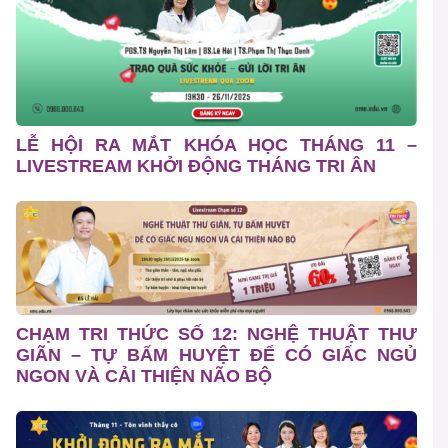
LỄ HỘI RA MẮT KHÓA HỌC THÁNG 11 –
LIVESTREAM KHỞI ĐỘNG THÁNG TRI ÂN
CHẠM TRI THỨC SỐ 12: NGHỆ THUẬT THƯ
GIÃN – TỰ BẤM HUYỆT ĐỂ CÓ GIẤC NGỦ
NGON VÀ CẢI THIỆN NÃO BỘ