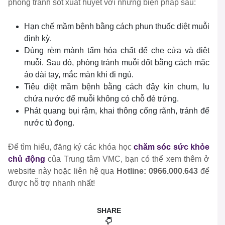
phòng tránh sốt xuất huyết với những biện pháp sau:
Hạn chế mầm bệnh bằng cách phun thuốc diệt muỗi
định kỳ.
Dùng rèm mành tẩm hóa chất để che cửa và diệt
muỗi. Sau đó, phòng tránh muỗi đốt bằng cách mặc
áo dài tay, mắc màn khi đi ngủ.
Tiêu diệt mầm bệnh bằng cách đậy kín chum, lu
chứa nước để muỗi không có chỗ đẻ trứng.
Phát quang bụi rậm, khai thông cống rãnh, tránh để
nước tù đọng.
Để tìm hiểu, đăng ký các khóa học
chăm sóc sức khỏe
chủ động
của Trung tâm VMC, bạn có thể xem thêm ở
website này hoặc liên hệ qua
Hotline: 0966.000.643
để
được hỗ trợ nhanh nhất!
SHARE