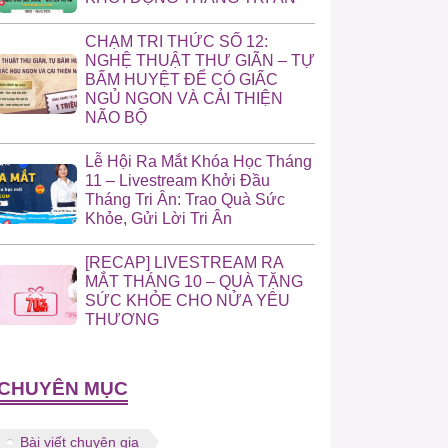
CHẠM TRI THỨC SỐ 12:
NGHỆ THUẬT THƯ GIÃN – TỰ
BẤM HUYỆT ĐỂ CÓ GIẤC
NGỦ NGON VÀ CẢI THIỆN
NÃO BỘ
Lễ Hội Ra Mắt Khóa Học Tháng
11 – Livestream Khởi Đầu
Tháng Tri Ân: Trao Quà Sức
Khỏe, Gửi Lời Tri Ân
[RECAP] LIVESTREAM RA
MẮT THÁNG 10 – QUÀ TẶNG
SỨC KHỎE CHO NỬA YÊU
THƯƠNG
CHUYÊN MỤC
Bài viết chuyên gia