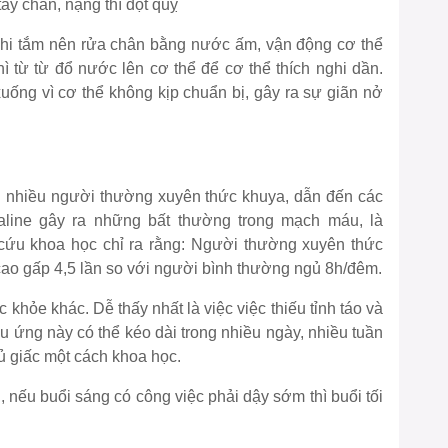
ay chân, nặng thì đột quỵ
khi tắm nên rửa chân bằng nước ấm, vận động cơ thể
ì từ từ đổ nước lên cơ thể để cơ thể thích nghi dần.
xuống vì cơ thể không kịp chuẩn bị, gây ra sự giãn nở
ên nhiều người thường xuyên thức khuya, dẫn đến các
aline gây ra những bất thường trong mạch máu, là
cứu khoa học chỉ ra rằng: Người thường xuyên thức
cao gấp 4,5 lần so với người bình thường ngủ 8h/đêm.
c khỏe khác. Dễ thấy nhất là việc việc thiếu tỉnh táo và
u ứng này có thể kéo dài trong nhiều ngày, nhiều tuần
đủ giấc một cách khoa học.
 nếu buổi sáng có công việc phải dậy sớm thì buổi tối