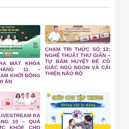
CHẠM TRI THỨC SỐ 12:
NGHỆ THUẬT THƯ GIÃN –
TỰ BẤM HUYỆT ĐỂ CÓ
 RA MẮT KHÓA
GIẤC NGỦ NGON VÀ CẢI
HÁNG 11 –
THIỆN NÃO BỘ
EAM KHỞI ĐỘNG
I ÂN
LIVESTREAM RA
ÁNG 10 – QUÀ
ỨC KHỎE CHO