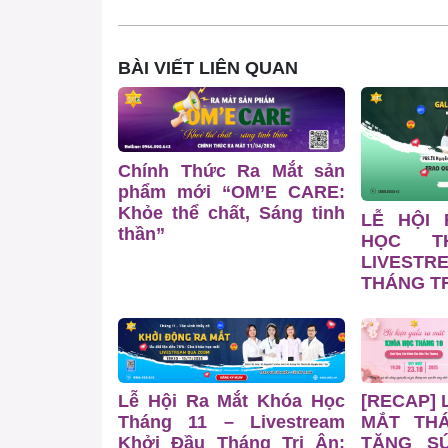
BÀI VIẾT LIÊN QUAN
Chính Thức Ra Mắt sản
phẩm mới “OM’E CARE:
Khỏe thể chất, Sáng tinh
LỄ HỘI
thần”
HỌC T
LIVESTR
THÁNG TR
Lễ Hội Ra Mắt Khóa Học
[RECAP] 
Tháng 11 – Livestream
MẮT TH
Khởi Đầu Tháng Tri Ân:
TẶNG S