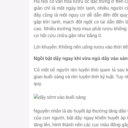
Hà Nội có văn hóa rượu ốc đặc trưng ở trên c
giản chỉ là một ngày trời lạnh, nhiều người
đây cũng là một nguy cơ dễ dẫn đến đột quỵ
gặp trời lạnh, mạch đột ngột co lại dẫn đến t
cao. Nhiều trường hợp mua phải rượu không r
cơ hội cứu chữa gần như bằng 0.
Lời khuyên:
Không nên uống rượu vào thời tiết
Ngồi bật dậy ngay khi vừa ngủ dây vào sá
Có một số người rèn luyện thói quen là sau k
gian buổi sáng và rèn luyện tính kỷ luật. Tuy 
quỵ.
Nguyên nhân là do huyết áp thường tăng dần tr
của con người, bật dậy ngay khiến huyết áp 
tăng lên, hình thành nên các cục máu đông gâ