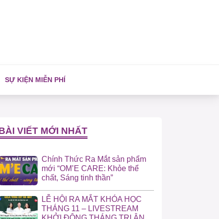
SỰ KIỆN MIỄN PHÍ
BÀI VIẾT MỚI NHẤT
Chính Thức Ra Mắt sản phẩm
mới “OM’E CARE: Khỏe thể
chất, Sáng tinh thần”
LỄ HỘI RA MẮT KHÓA HỌC
THÁNG 11 – LIVESTREAM
KHỞI ĐỘNG THÁNG TRI ÂN