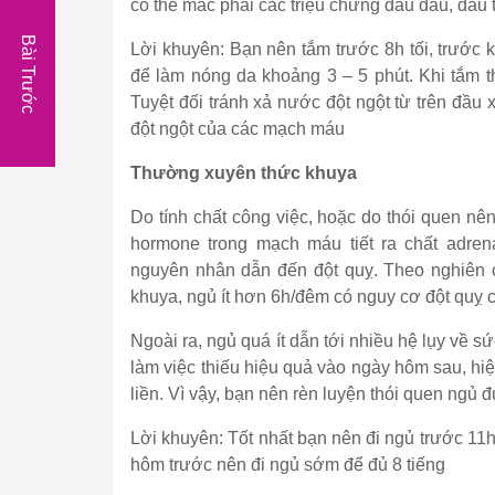
có thể mắc phải các triệu chứng đau đầu, đau t
Bài Trước
Lời khuyên:
Bạn nên tắm trước 8h tối, trước 
để làm nóng da khoảng 3 – 5 phút. Khi tắm th
Tuyệt đối tránh xả nước đột ngột từ trên đầu 
đột ngột của các mạch máu
Thường xuyên thức khuya
Do tính chất công việc, hoặc do thói quen n
hormone trong mạch máu tiết ra chất adren
nguyên nhân dẫn đến đột quỵ. Theo nghiên 
khuya, ngủ ít hơn 6h/đêm có nguy cơ đột quỵ 
Ngoài ra, ngủ quá ít dẫn tới nhiều hệ lụy về sứ
làm việc thiếu hiệu quả vào ngày hôm sau, hiệ
liền. Vì vậy, bạn nên rèn luyện thói quen ngủ 
Lời khuyên:
Tốt nhất bạn nên đi ngủ trước 11h,
hôm trước nên đi ngủ sớm để đủ 8 tiếng