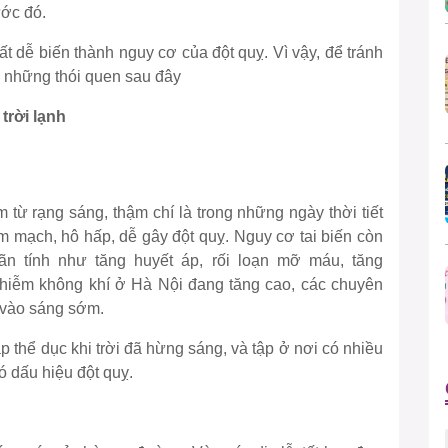
ước đó.
ất dễ biến thành nguy cơ của đột quỵ. Vì vậy, để tránh
h những thói quen sau đây
trời lạnh
 từ rạng sáng, thậm chí là trong những ngày thời tiết
tim mạch, hô hấp, dễ gây đột quỵ. Nguy cơ tai biến còn
 tính như tăng huyết áp, rối loạn mỡ máu, tăng
hiễm không khí ở Hà Nội đang tăng cao, các chuyên
 vào sáng sớm.
ập thể dục khi trời đã hừng sáng, và tập ở nơi có nhiều
ó dấu hiệu đột quỵ.