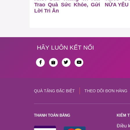
Trao Quà Sức Khỏe, Gửi
NỬA YÊU
Lời Tri Ân
HÃY LUÔN KẾT NỐI
QUÀ TẶNG ĐẶC BIỆT
THEO DÕI ĐƠN HÀNG
THANH TOÁN BẰNG
KIỂM 
Điều 