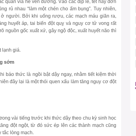
ác quán vỉa hè ven đường. Vào các dịp lễ, tết hay đơn
 cũng rủ nhau “làm một chén cho ấm bụng”. Tuy nhiên,
 ở người. Bởi khi uống rượu, các mạch máu giãn ra,
ăng huyết áp, tai biến đột quỵ và nguy cơ tử vong rất
õ nguồn gốc xuất xứ, gây ngộ độc, xuất huyết não thì
 lạnh giá.
ng sớm
hi báo thức là ngồi bật dậy ngay, nhằm tiết kiệm thời
nhiên đây lại là một thói quen xấu làm tăng nguy cơ đột
ong vài tiếng trước khi thức dậy theo chu kỳ sinh học
tăng đột ngột, từ đó sức ép lên các thành mạch cũng
y tắc lòng mạch.