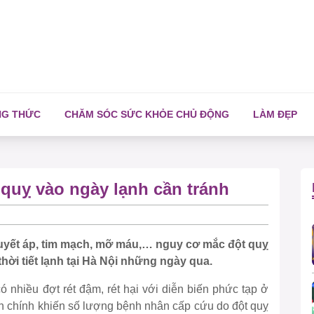
NG THỨC
CHĂM SÓC SỨC KHỎE CHỦ ĐỘNG
LÀM ĐẸP
quỵ vào ngày lạnh cần tránh
huyết áp, tim mạch, mỡ máu,… nguy cơ mắc đột quỵ
ời tiết lạnh tại Hà Nội những ngày qua.
ó nhiều đợt rét đậm, rét hại với diễn biến phức tạp ở
hân chính khiến số lượng bệnh nhân cấp cứu do đột quỵ