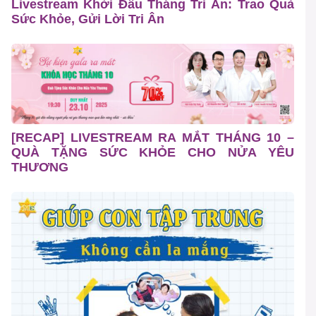
Livestream Khởi Đầu Tháng Tri Ân: Trao Quà
Sức Khỏe, Gửi Lời Tri Ân
[RECAP] LIVESTREAM RA MẮT THÁNG 10 –
QUÀ TẶNG SỨC KHỎE CHO NỬA YÊU
THƯƠNG