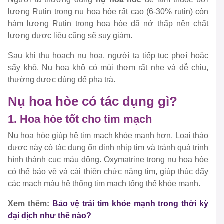
lượng Rutin trong nụ hoa hòe rất cao (6-30% rutin) còn
hàm lượng Rutin trong hoa hòe đã nở thấp nên chất
lượng dược liệu cũng sẽ suy giảm.
Sau khi thu hoạch nụ hoa, người ta tiếp tục phơi hoặc
sấy khô. Nụ hoa khô có mùi thơm rất nhẹ và dễ chịu,
thường được dùng để pha trà.
Nụ hoa hòe có tác dụng gì?
1. Hoa hòe tốt cho tim mạch
Nụ hoa hòe giúp hệ tim mạch khỏe mạnh hơn. Loại thảo
dược này có tác dụng ổn định nhịp tim và tránh quá trình
hình thành cục máu đông. Oxymatrine trong nụ hoa hòe
có thể bảo vệ và cải thiện chức năng tim, giúp thúc đẩy
các mạch máu hệ thống tim mạch tổng thể khỏe mạnh.
Xem thêm:
Bảo vệ trái tim khỏe mạnh trong thời kỳ
đại dịch như thế nào?