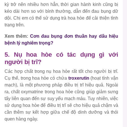
kỳ trở nên nhiều hơn hẳn, thời gian hành kinh cũng bị
kéo dài hơn so với bình thường, dẫn đến đau bụng dữ
dội. Chị em có thể sử dụng trà hoa hòe để cải thiện tình
trạng trên.
Xem thêm:
Cơn đau bụng đơn thuần hay dấu hiệu
bệnh lý nghiêm trọng?
5. Nụ hoa hòe có tác dụng gì với
người bị trĩ?
Các hợp chất trong nụ hoa hòe rất tốt cho người bị trĩ.
Cụ thể, trong hoa hòe có chứa
troxerutin
(hoạt tính vận
mạch), là một phương pháp điều trị trĩ hiệu quả. Ngoài
ra, chất oxymatrine trong hoa hòe cũng giúp giảm sưng
tấy liên quan đến sự suy yếu mạch máu. Tuy nhiên, việc
sử dụng hoa hòe để điều trị trĩ sẽ cho hiệu quả chậm và
cần thêm sự kết hợp giữa chế độ dinh dưỡng và thói
quen hàng ngày.