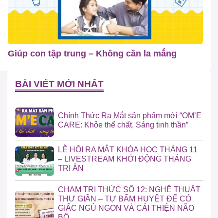
Giúp con tập trung – Không cần la mắng
BÀI VIẾT MỚI NHẤT
Chính Thức Ra Mắt sản phẩm mới “OM’E
CARE: Khỏe thể chất, Sáng tinh thần”
LỄ HỘI RA MẮT KHÓA HỌC THÁNG 11
– LIVESTREAM KHỞI ĐỘNG THÁNG
TRI ÂN
CHẠM TRI THỨC SỐ 12: NGHỆ THUẬT
THƯ GIÃN – TỰ BẤM HUYỆT ĐỂ CÓ
GIẤC NGỦ NGON VÀ CẢI THIỆN NÃO
BỘ