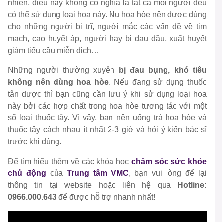
nhiên, điều này không có nghĩa là tất cả mọi người đều
có thể sử dụng loại hoa này. Nụ hoa hòe nên được dùng
cho những người bị trĩ, người mắc các vấn đề về tim
mạch, cao huyết áp, người hay bị đau đầu, xuất huyết
giảm tiểu cầu miễn dịch…
Những người thường xuyên
bị đau bụng, khó tiêu
không nên dùng hoa hòe
. Nếu đang sử dụng thuốc
tân dược thì bạn cũng cần lưu ý khi sử dụng loại hoa
này bởi các hợp chất trong hoa hòe tương tác với một
số loại thuốc tây. Vì vậy, bạn nên uống trà hoa hòe và
thuốc tây cách nhau ít nhất 2-3 giờ và hỏi ý kiến ​​bác sĩ
trước khi dùng.
Để tìm hiểu thêm về các khóa học
chăm sóc sức khỏe
chủ động
của
Trung tâm VMC
, bạn vui lòng để lại
thông tin tại website hoặc liên hệ qua
Hotline:
0966.000.643
để được hỗ trợ nhanh nhất!