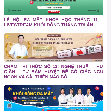
LỄ HỘI RA MẮT KHÓA HỌC THÁNG 11 –
LIVESTREAM KHỞI ĐỘNG THÁNG TRI ÂN
CHẠM TRI THỨC SỐ 12: NGHỆ THUẬT THƯ
GIÃN – TỰ BẤM HUYỆT ĐỂ CÓ GIẤC NGỦ
NGON VÀ CẢI THIỆN NÃO BỘ