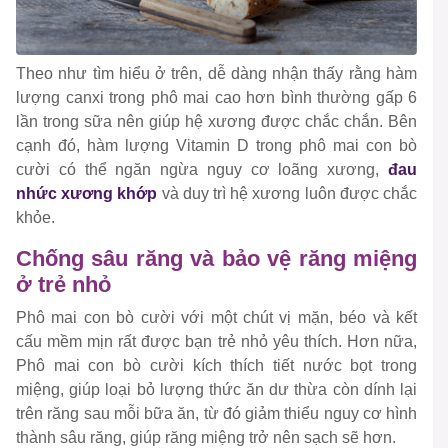
Theo như tìm hiểu ở trên, dễ dàng nhận thấy rằng hàm
lượng canxi trong phô mai cao hơn bình thường gấp 6
lần trong sữa nên giúp hệ xương được chắc chắn. Bên
cạnh đó, hàm lượng Vitamin D trong phô mai con bò
cười có thể ngăn ngừa nguy cơ loãng xương,
đau
nhức xương khớp
và duy trì hệ xương luôn được chắc
khỏe.
Chống sâu răng và bảo vệ răng miệng
ở trẻ nhỏ
Phô mai con bò cười với một chút vị mặn, béo và kết
cấu mềm mịn rất được bạn trẻ nhỏ yêu thích. Hơn nữa,
Phô mai con bò cười kích thích tiết nước bọt trong
miệng, giúp loại bỏ lượng thức ăn dư thừa còn dính lại
trên răng sau mỗi bữa ăn, từ đó giảm thiểu nguy cơ hình
thành sâu răng, giúp răng miệng trở nên sạch sẽ hơn.