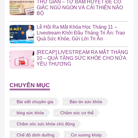
THƯ GIÃN – TỰ BẤM HUYỆT ĐỂ CÓ
GIẤC NGỦ NGON VÀ CẢI THIỆN NÃO
BỘ
Lễ Hội Ra Mắt Khóa Học Tháng 11 –
Livestream Khởi Đầu Tháng Tri Ân: Trao
Quà Sức Khỏe, Gửi Lời Tri Ân
[RECAP] LIVESTREAM RA MẮT THÁNG
10 – QUÀ TẶNG SỨC KHỎE CHO NỬA
YÊU THƯƠNG
CHUYÊN MỤC
Bài viết chuyên gia
Bản tin sức khỏe
blog sức khỏe
Chăm sóc cơ thể
Chăm sóc sức khỏe chủ động
Chế độ dinh dưỡng
Cơ xương khớp