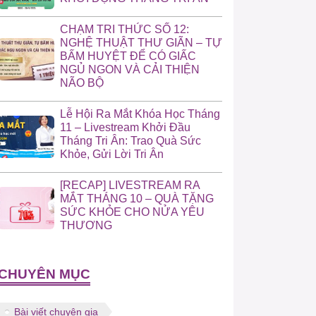
CHẠM TRI THỨC SỐ 12:
NGHỆ THUẬT THƯ GIÃN – TỰ
BẤM HUYỆT ĐỂ CÓ GIẤC
NGỦ NGON VÀ CẢI THIỆN
NÃO BỘ
Lễ Hội Ra Mắt Khóa Học Tháng
11 – Livestream Khởi Đầu
Tháng Tri Ân: Trao Quà Sức
Khỏe, Gửi Lời Tri Ân
[RECAP] LIVESTREAM RA
MẮT THÁNG 10 – QUÀ TẶNG
SỨC KHỎE CHO NỬA YÊU
THƯƠNG
CHUYÊN MỤC
Bài viết chuyên gia