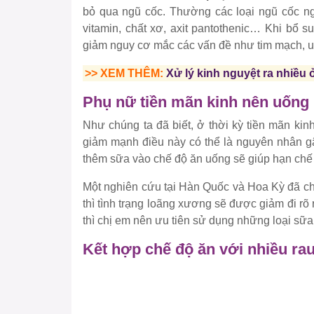
bỏ qua ngũ cốc. Thường các loại ngũ cốc ng
vitamin, chất xơ, axit pantothenic… Khi bổ 
giảm nguy cơ mắc các vấn đề như tim mạch, 
>> XEM THÊM:
Xử lý kinh nguyệt ra nhiều 
Phụ nữ tiền mãn kinh nên uống
Như chúng ta đã biết, ở thời kỳ tiền mãn kin
giảm mạnh điều này có thể là nguyên nhân gâ
thêm sữa vào chế độ ăn uống sẽ giúp hạn chế 
Một nghiên cứu tại Hàn Quốc và Hoa Kỳ đã ch
thì tình trạng loãng xương sẽ được giảm đi rõ
thì chị em nên ưu tiên sử dụng những loại sữ
Kết hợp chế độ ăn với nhiều ra