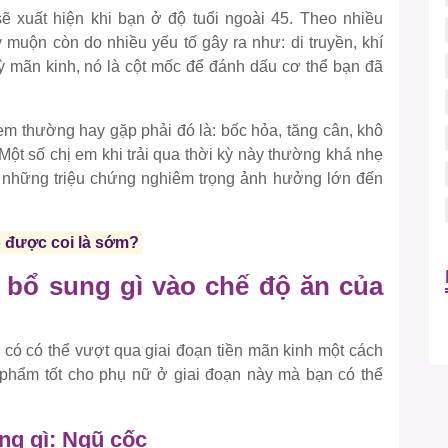
ẽ xuất hiện khi bạn ở độ tuổi ngoài 45. Theo nhiều
 muộn còn do nhiều yếu tố gây ra như: di truyền, khí
ỳ mãn kinh, nó là cột mốc để đánh dấu cơ thể bạn đã
m thường hay gặp phải đó là: bốc hỏa, tăng cân, khô
ột số chị em khi trải qua thời kỳ này thường khá nhẹ
 những triệu chứng nghiêm trọng ảnh hưởng lớn đến
o được coi là sớm?
 bổ sung gì vào chế độ ăn của
 có có thể vượt qua giai đoạn tiền mãn kinh một cách
 phẩm tốt cho phụ nữ ở giai đoạn này mà bạn có thể
ng gì: Ngũ cốc