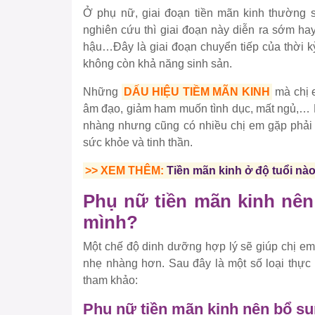
Ở phụ nữ, giai đoạn tiền mãn kinh thường s
nghiên cứu thì giai đoạn này diễn ra sớm hay
hậu…Đây là giai đoạn chuyển tiếp của thời k
không còn khả năng sinh sản.
Những
DẤU HIỆU TIỀM MÃN KINH
mà chị e
âm đạo, giảm ham muốn tình dục, mất ngủ,… M
nhàng nhưng cũng có nhiều chị em gặp phải
sức khỏe và tinh thần.
>> XEM THÊM:
Tiền mãn kinh ở độ tuổi nà
Phụ nữ tiền mãn kinh nên
mình?
Một chế độ dinh dưỡng hợp lý sẽ giúp chị em
nhẹ nhàng hơn. Sau đây là một số loại thực
tham khảo:
Phụ nữ tiền mãn kinh nên bổ su