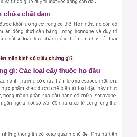
 và từ đó giúp duy trì một vóc dáng cân đối.
m chứa chất đạm
 được khối lượng cơ trong cơ thể. Hơn nữa, nó còn có
èm ăn đồng thời cân bằng lượng hormone và duy trì
ảo một số loại thực phẩm giàu chất đạm như: các loại
Tiền mãn kinh có triệu chứng gì?
g gì: Các loại cây thuộc họ đậu
 đậu nành thường có chứa hàm lượng estrogen rất lớn.
 thực phẩm khác được chế biến từ loại đậu này như:
 trong thành phần của đậu nành có chứa isoflavone,
 ngăn ngừa một số vấn đề như u xơ tử cung, ung thư
rõ những thông tin có xoay quanh chủ đề “Phụ nữ tiền