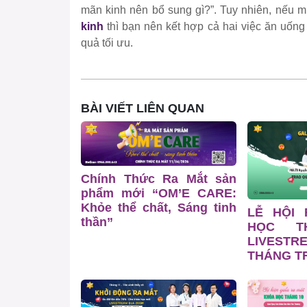
mãn kinh nên bổ sung gì?”. Tuy nhiên, nếu 
kinh
thì bạn nên kết hợp cả hai việc ăn uống
quả tối ưu.
BÀI VIẾT LIÊN QUAN
Chính Thức Ra Mắt sản
phẩm mới “OM’E CARE:
Khỏe thể chất, Sáng tinh
LỄ HỘI
thần”
HỌC T
LIVESTR
THÁNG TR