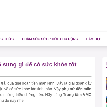
NG THỨC
CHĂM SÓC SỨC KHỎE CHỦ ĐỘNG
LÀM ĐẸP
 sung gì để có sức khỏe tốt
 trải qua giai đoạn tiền mãn kinh. Đây là giai đoạn gây
ịu về cả sức khỏe lẫn tinh thần. Vậy
phụ nữ tiền mãn
ợc những triệu chứng trên. Hãy cùng
Trung tâm VMC
chủ đề này nhé!