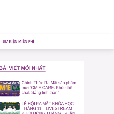
SỰ KIỆN MIỄN PHÍ
BÀI VIẾT MỚI NHẤT
Chính Thức Ra Mắt sản phẩm
mới “OM’E CARE: Khỏe thể
chất, Sáng tinh thần”
LỄ HỘI RA MẮT KHÓA HỌC
THÁNG 11 – LIVESTREAM
KHỞI ĐỘNG THÁNG TRI ÂN