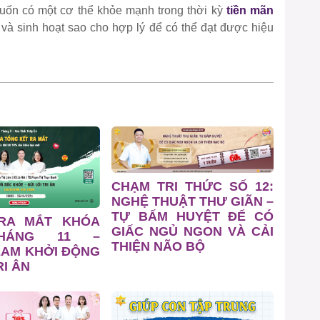
muốn có một cơ thể khỏe mạnh trong thời kỳ
tiền mãn
 và sinh hoạt sao cho hợp lý để có thể đạt được hiệu
CHẠM TRI THỨC SỐ 12:
NGHỆ THUẬT THƯ GIÃN –
TỰ BẤM HUYỆT ĐỂ CÓ
 RA MẮT KHÓA
GIẤC NGỦ NGON VÀ CẢI
HÁNG 11 –
THIỆN NÃO BỘ
EAM KHỞI ĐỘNG
I ÂN