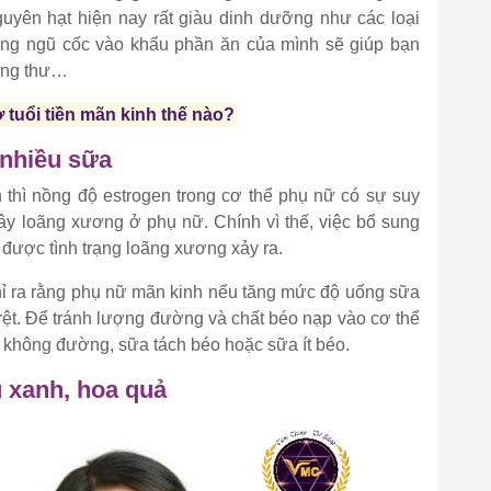
uyên hạt hiện nay rất giàu dinh dưỡng như các loại
sung ngũ cốc vào khẩu phần ăn của mình sẽ giúp bạn
ung thư…
ở tuổi tiền mãn kinh thế nào?
 nhiều sữa
h thì nồng độ estrogen trong cơ thể phụ nữ có sự suy
y loãng xương ở phụ nữ. Chính vì thế, việc bổ sung
được tình trạng loãng xương xảy ra.
ỉ ra rằng phụ nữ mãn kinh nếu tăng mức độ uống sữa
 rệt. Để tránh lượng đường và chất béo nạp vào cơ thể
a không đường, sữa tách béo hoặc sữa ít béo.
u xanh, hoa quả