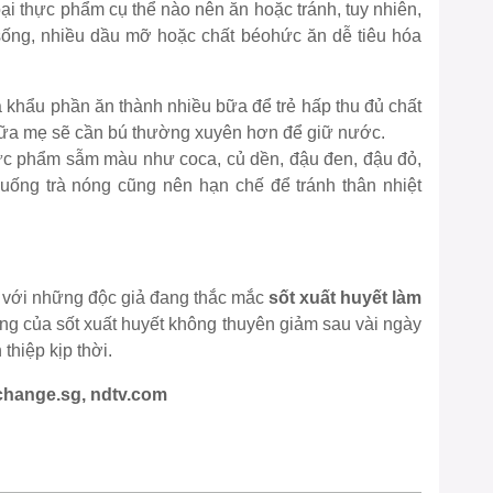
oại thực phẩm cụ thể nào nên ăn hoặc tránh, tuy nhiên,
sống, nhiều dầu mỡ hoặc chất béohức ăn dễ tiêu hóa
ia khẩu phần ăn thành nhiều bữa để trẻ hấp thu đủ chất
sữa mẹ sẽ cần bú thường xuyên hơn để giữ nước.
ực phẩm sẫm màu như coca, củ dền, đậu đen, đậu đỏ,
uống trà nóng cũng nên hạn chế để tránh thân nhiệt
p với những độc giả đang thắc mắc
sốt xuất huyết làm
ng của sốt xuất huyết không thuyên giảm sau vài ngày
thiệp kịp thời.
change.sg, ndtv.com