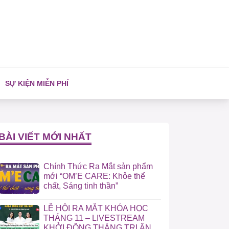
SỰ KIỆN MIỄN PHÍ
BÀI VIẾT MỚI NHẤT
Chính Thức Ra Mắt sản phẩm
mới “OM’E CARE: Khỏe thể
chất, Sáng tinh thần”
LỄ HỘI RA MẮT KHÓA HỌC
THÁNG 11 – LIVESTREAM
KHỞI ĐỘNG THÁNG TRI ÂN