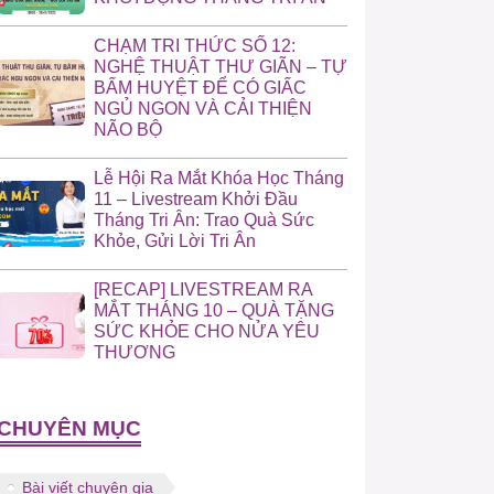
CHẠM TRI THỨC SỐ 12:
NGHỆ THUẬT THƯ GIÃN – TỰ
BẤM HUYỆT ĐỂ CÓ GIẤC
NGỦ NGON VÀ CẢI THIỆN
NÃO BỘ
Lễ Hội Ra Mắt Khóa Học Tháng
11 – Livestream Khởi Đầu
Tháng Tri Ân: Trao Quà Sức
Khỏe, Gửi Lời Tri Ân
[RECAP] LIVESTREAM RA
MẮT THÁNG 10 – QUÀ TẶNG
SỨC KHỎE CHO NỬA YÊU
THƯƠNG
CHUYÊN MỤC
Bài viết chuyên gia