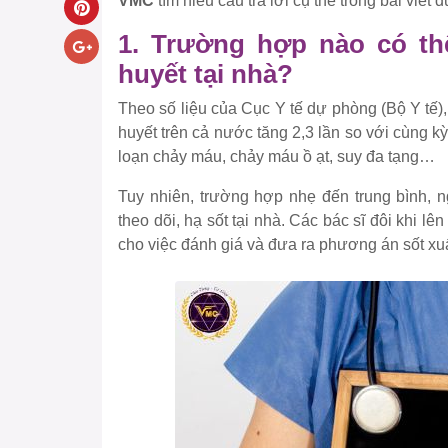
VMC
tìm hiểu câu trả lời cụ thể trong bài viết 
1. Trường hợp nào có th
huyết tại nhà?
Theo số liệu của Cục Y tế dự phòng (Bộ Y tế)
huyết trên cả nước tăng 2,3 lần so với cùng 
loạn chảy máu, chảy máu ồ ạt, suy đa tạng…
Tuy nhiên, trường hợp nhẹ đến trung bình, n
theo dõi, hạ sốt tại nhà. Các bác sĩ đôi khi lê
cho việc đánh giá và đưa ra phương án sốt xuấ