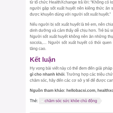
từ tổ chức HealthXchange trả lời: “Không có l
người gặp sốt xuất huyết nên kiêng thức ăn 
được khuyên dùng với người sốt xuất huyết.”
Nếu người bị sốt xuất huyết là trẻ em, nên ch
dinh dưỡng và cảm thấy dễ chịu hơn. Trẻ bú 
Người sốt xuất huyết không nên ăn những th
socola,… Người sốt xuất huyết có thói quen 
tăng cao.
Kết luận
Hy vọng bài viết này có thể đem đến giải phá
gì cho nhanh khỏi
. Trường hợp các triệu chứ
chăm sóc, hãy đến các cơ sở y tế để được can 
Nguồn tham khảo: hellobacsi.com, healthx
Thẻ:
chăm sóc sức khỏe chủ động