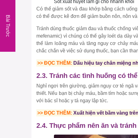
Sốt xuất huyết làm gì cho nhanh khỏi
Có thể giảm sốt và đau khớp bằng cách uống 
có thể được kê đơn để giảm buồn nôn, nôn và
Bài Trước
Tránh dùng thuốc giảm đau và thuốc chống viêm
mefenamic) vì chúng có thể gây loét dạ dày v
thể làm loãng máu và tăng nguy cơ chảy má
chắc chắn về việc sử dụng thuốc, bạn cần tham
>> ĐỌC THÊM:
Dấu hiệu tay chân miệng nhẹ
2.3. Tránh các tình huống có t
Nghỉ ngơi trên giường, giảm nguy cơ té ngã 
thiết. Nếu bạn bị chảy máu, bầm tím hoặc sưng 
với bác sĩ hoặc y tá ngay lập tức.
>> ĐỌC THÊM:
Xuất hiện vết bầm vàng trê
2.4. Thực phẩm nên ăn và tránh 