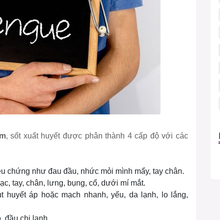
am
, sốt xuất huyết được phân thành 4 cấp độ với các
riệu chứng như đau đầu, nhức mỏi mình mẩy, tay chân.
c, tay, chân, lưng, bụng, cổ, dưới mí mắt.
tụt huyết áp hoặc mạch nhanh, yếu, da lạnh, lo lắng,
, đầu chi lạnh.