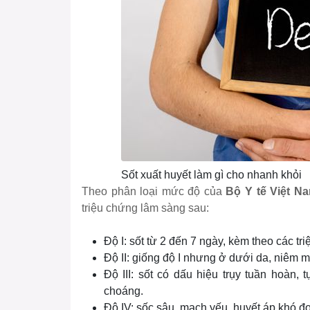
Sốt xuất huyết làm gì cho nhanh khỏi
Theo phân loại mức độ của
Bộ Y tế Việt N
triệu chứng lâm sàng sau:
Độ I: sốt từ 2 đến 7 ngày, kèm theo các t
Độ II: giống độ I nhưng ở dưới da, niêm mạ
Độ III: sốt có dấu hiệu trụy tuần hoàn, 
choáng.
Độ IV: sốc sâu, mạch yếu, huyết áp khó đo