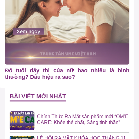
Độ tuổi dậy thì của nữ bao nhiêu là bình
thường? Dấu hiệu ra sao?
BÀI VIẾT MỚI NHẤT
Chính Thức Ra Mắt sản phẩm mới “OM’E
CARE: Khỏe thể chất, Sáng tinh thần”
LỄ HỘI RA MẮT KHÓA HỌC THÁNG 11