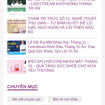
– LIVESTREAM KHỞI ĐỘNG THÁNG
TRI ÂN
CHẠM TRI THỨC SỐ 12: NGHỆ THUẬT
THƯ GIÃN – TỰ BẤM HUYỆT ĐỂ CÓ
GIẤC NGỦ NGON VÀ CẢI THIỆN NÃO
BỘ
Lễ Hội Ra Mắt Khóa Học Tháng 11 –
Livestream Khởi Đầu Tháng Tri Ân: Trao
Quà Sức Khỏe, Gửi Lời Tri Ân
[RECAP] LIVESTREAM RA MẮT THÁNG
10 – QUÀ TẶNG SỨC KHỎE CHO NỬA
YÊU THƯƠNG
CHUYÊN MỤC
Bài viết chuyên gia
Bản tin sức khỏe