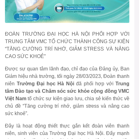
ĐOÀN TRƯỜNG ĐẠI HỌC HÀ NỘI PHỐI HỢP VỚI
TRUNG TÂM VMC TỔ CHỨC THÀNH CÔNG SỰ KIỆN
“TĂNG CƯỜNG TRÍ NHỚ, GIẢM STRESS VÀ NÂNG
CAO SỨC KHOẺ”
Được sự quan tâm lãnh đạo, chỉ đạo của Đảng ủy, Ban
Giám hiệu nhà trường, tối ngày 28/03/2023, Đoàn thanh
niên
Trường Đại học Hà Nội
đã phối hợp với
Trung
tâm Đào tạo và Chăm sóc sức khỏe cộng đồng VMC
Việt Nam
tổ chức sự kiện giao lưu, chia sẻ kiến thức về
chủ đề “Tăng cường trí nhớ, giảm stress và nâng cao
sức khoẻ”.
Đây là hoạt động thiết thực gắn kết đoàn viên thanh
niên, sinh viên của Trường Đại học Hà Nội. Đẩy mạnh