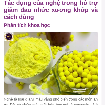
Tác dụng của nghệ trong hỗ trợ
giảm đau nhức xương khớp và
cách dùng
Phân tích khoa học
Nghệ là loại gia vị màu vàng phổ biến trong các món ăn
Ấn Độ, có chứa một chất hóa học gọi là curcumin . Nó