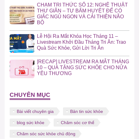
CHẠM TRI THỨC SỐ 12: NGHỆ THUẬT
THƯ GIÃN – TỰ BẤM HUYỆT ĐỂ CÓ
GIẤC NGỦ NGON VÀ CẢI THIỆN NÃO
BỘ
Lễ Hội Ra Mắt Khóa Học Tháng 11 –
Livestream Khởi Đầu Tháng Tri Ân: Trao
Quà Sức Khỏe, Gửi Lời Tri Ân
[RECAP] LIVESTREAM RA MẮT THÁNG
10 – QUÀ TẶNG SỨC KHỎE CHO NỬA
YÊU THƯƠNG
CHUYÊN MỤC
Bài viết chuyên gia
Bản tin sức khỏe
blog sức khỏe
Chăm sóc cơ thể
Chăm sóc sức khỏe chủ động