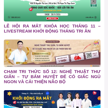
LỄ HỘI RA MẮT KHÓA HỌC THÁNG 11 –
LIVESTREAM KHỞI ĐỘNG THÁNG TRI ÂN
CHẠM TRI THỨC SỐ 12: NGHỆ THUẬT THƯ
GIÃN – TỰ BẤM HUYỆT ĐỂ CÓ GIẤC NGỦ
NGON VÀ CẢI THIỆN NÃO BỘ