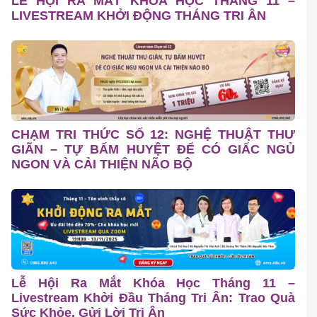
LỄ HỘI RA MẮT KHÓA HỌC THÁNG 11 –
LIVESTREAM KHỞI ĐỘNG THÁNG TRI ÂN
CHẠM TRI THỨC SỐ 12: NGHỆ THUẬT THƯ
GIÃN – TỰ BẤM HUYỆT ĐỂ CÓ GIẤC NGỦ
NGON VÀ CẢI THIỆN NÃO BỘ
Lễ Hội Ra Mắt Khóa Học Tháng 11 –
Livestream Khởi Đầu Tháng Tri Ân: Trao Quà
Sức Khỏe, Gửi Lời Tri Ân