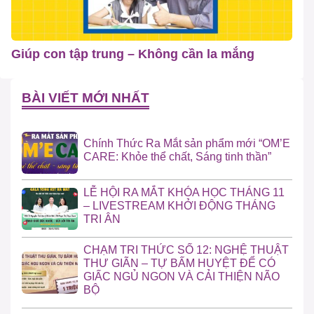
Giúp con tập trung – Không cần la mắng
BÀI VIẾT MỚI NHẤT
Chính Thức Ra Mắt sản phẩm mới “OM’E
CARE: Khỏe thể chất, Sáng tinh thần”
LỄ HỘI RA MẮT KHÓA HỌC THÁNG 11
– LIVESTREAM KHỞI ĐỘNG THÁNG
TRI ÂN
CHẠM TRI THỨC SỐ 12: NGHỆ THUẬT
THƯ GIÃN – TỰ BẤM HUYỆT ĐỂ CÓ
GIẤC NGỦ NGON VÀ CẢI THIỆN NÃO
BỘ