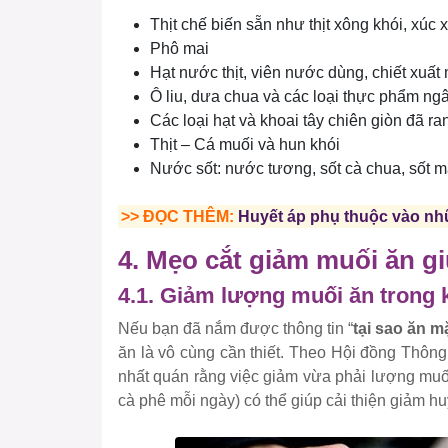
Thịt chế biến sẵn như thịt xông khói, xúc
Phô mai
Hạt nước thịt, viên nước dùng, chiết xuất
Ô liu, dưa chua và các loại thực phẩm n
Các loại hạt và khoai tây chiên giòn đã r
Thịt – Cá muối và hun khói
Nước sốt: nước tương, sốt cà chua, sốt 
>> ĐỌC THÊM:
Huyết áp phụ thuộc vào nh
4. Mẹo cắt giảm muối ăn giu
4.1. Giảm lượng muối ăn trong kh
Nếu bạn đã nắm được thông tin “
tại sao ăn m
ăn là vô cùng cần thiết. Theo Hội đồng Thông
nhất quán rằng việc giảm vừa phải lượng muối
cà phê mỗi ngày) có thể giúp cải thiện giảm hu