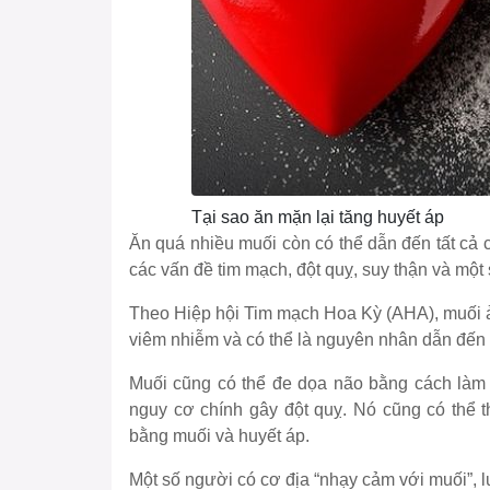
Tại sao ăn mặn lại tăng huyết áp
Ăn quá nhiều muối còn có thể dẫn đến tất cả
các vấn đề tim mạch, đột quỵ, suy thận và một
Theo Hiệp hội Tim mạch Hoa Kỳ (AHA), muối ả
viêm nhiễm và có thể là nguyên nhân dẫn đến t
Muối cũng có thể đe dọa não bằng cách làm 
nguy cơ chính gây đột quỵ. Nó cũng có thể t
bằng muối và huyết áp.
Một số người có cơ địa “nhạy cảm với muối”