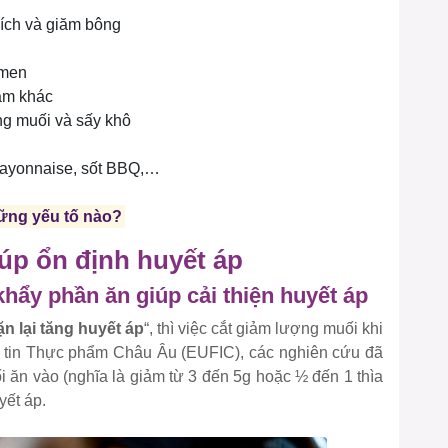
 xích và giăm bông
 men
gâm khác
ang muối và sấy khô
mayonnaise, sốt BBQ,…
ững yếu tố nào?
́p ổn định huyết áp
ẩy phần ăn giúp cải thiện huyết áp
ặn lại tăng huyết áp
“, thì việc cắt giảm lượng muối khi
 tin Thực phẩm Châu Âu (EUFIC), các nghiên cứu đã
 ăn vào (nghĩa là giảm từ 3 đến 5g hoặc ½ đến 1 thìa
yết áp.