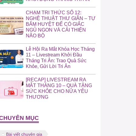
CHẠM TRI THỨC SỐ 12:
NGHỆ THUẬT THƯ GIÃN – TỰ
BẤM HUYỆT ĐỂ CÓ GIẤC
NGỦ NGON VÀ CẢI THIỆN
NÃO BỘ
Lễ Hội Ra Mắt Khóa Học Tháng
11 – Livestream Khởi Đầu
Tháng Tri Ân: Trao Quà Sức
Khỏe, Gửi Lời Tri Ân
[RECAP] LIVESTREAM RA
MẮT THÁNG 10 – QUÀ TẶNG
SỨC KHỎE CHO NỬA YÊU
THƯƠNG
CHUYÊN MỤC
Bài viết chuyên gia