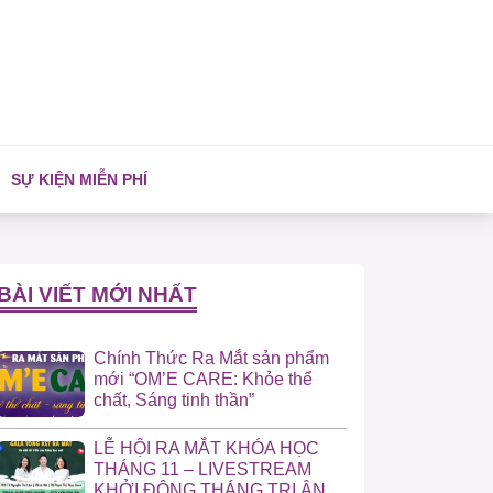
SỰ KIỆN MIỄN PHÍ
BÀI VIẾT MỚI NHẤT
Chính Thức Ra Mắt sản phẩm
mới “OM’E CARE: Khỏe thể
chất, Sáng tinh thần”
LỄ HỘI RA MẮT KHÓA HỌC
THÁNG 11 – LIVESTREAM
KHỞI ĐỘNG THÁNG TRI ÂN