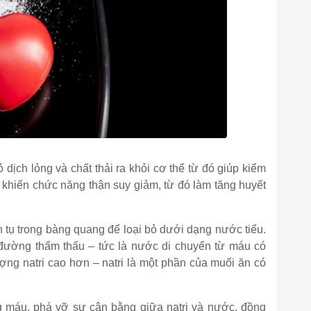
dịch lỏng và chất thải ra khỏi cơ thể từ đó giúp kiểm
khiến chức năng thận suy giảm, từ đó làm tăng huyết
h tụ trong bàng quang để loại bỏ dưới dạng nước tiểu.
ờng thẩm thấu – tức là nước di chuyển từ máu có
ượng natri cao hơn – natri là một phần của muối ăn có
g máu, phá vỡ sự cân bằng giữa natri và nước, đồng