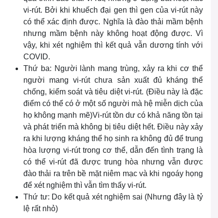
vi-rút. Bởi khi khuếch đại gen thì gen của vi-rút này
có thể xác định được. Nghĩa là đào thải mầm bệnh
nhưng mầm bệnh này không hoạt động được. Vì
vậy, khi xét nghiệm thì kết quả vẫn dương tính với
COVID.
Thứ ba: Người lành mang trùng, xảy ra khi cơ thể
người mang vi-rút chưa sản xuất đủ kháng thể
chống, kiểm soát và tiêu diệt vi-rút. (Điều này là đặc
điểm có thể có ở một số người mà hệ miễn dịch của
họ không mạnh mẽ)Vi-rút tồn dư có khả năng tồn tại
và phát triển mà không bị tiêu diệt hết. Điều này xảy
ra khi lượng kháng thể họ sinh ra không đủ để trung
hòa lượng vi-rút trong cơ thể, dẫn đến tình trạng là
có thể vi-rút đã được trung hòa nhưng vẫn được
đào thải ra trên bề mặt niêm mạc và khi ngoáy họng
để xét nghiệm thì vẫn tìm thấy vi-rút.
Thứ tư: Do kết quả xét nghiệm sai (Nhưng đây là tỷ
lệ rất nhỏ)