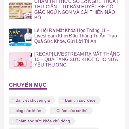
CHẠM TRI THỨC SỐ 12: NGHỆ THUẬT
THƯ GIÃN – TỰ BẤM HUYỆT ĐỂ CÓ
GIẤC NGỦ NGON VÀ CẢI THIỆN NÃO
BỘ
Lễ Hội Ra Mắt Khóa Học Tháng 11 –
Livestream Khởi Đầu Tháng Tri Ân: Trao
Quà Sức Khỏe, Gửi Lời Tri Ân
[RECAP] LIVESTREAM RA MẮT THÁNG
10 – QUÀ TẶNG SỨC KHỎE CHO NỬA
YÊU THƯƠNG
CHUYÊN MỤC
Bài viết chuyên gia
Bản tin sức khỏe
blog sức khỏe
Chăm sóc cơ thể
Chăm sóc sức khỏe chủ động