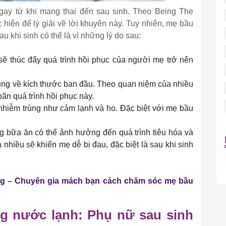
 ngay từ khi mang thai đến sau sinh. Theo Being The
hiện để lý giải về lời khuyên này. Tuy nhiên, mẹ bầu
khi sinh có thể là vì những lý do sau:
ẽ thúc đẩy quá trình hồi phục của người mẹ trở nên
cung về kích thước ban đầu. Theo quan niệm của nhiều
oãn quá trình hồi phục này.
nhiễm trùng như cảm lạnh và ho. Đặc biệt với mẹ bầu
.
g bữa ăn có thể ảnh hưởng đến quá trình tiêu hóa và
a nhiều sẽ khiến mẹ dễ bị đau, đặc biệt là sau khi sinh
g – Chuyên gia mách bạn cách chăm sóc mẹ bầu
êng nước lạnh: Phụ nữ sau sinh