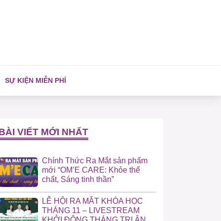
SỰ KIỆN MIỄN PHÍ
BÀI VIẾT MỚI NHẤT
Chính Thức Ra Mắt sản phẩm
mới “OM’E CARE: Khỏe thể
chất, Sáng tinh thần”
LỄ HỘI RA MẮT KHÓA HỌC
THÁNG 11 – LIVESTREAM
KHỞI ĐỘNG THÁNG TRI ÂN