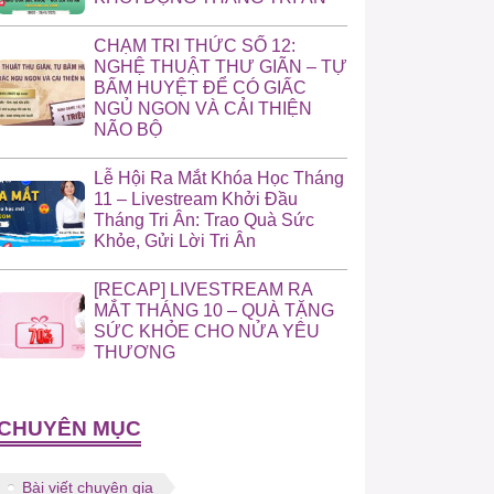
CHẠM TRI THỨC SỐ 12:
NGHỆ THUẬT THƯ GIÃN – TỰ
BẤM HUYỆT ĐỂ CÓ GIẤC
NGỦ NGON VÀ CẢI THIỆN
NÃO BỘ
Lễ Hội Ra Mắt Khóa Học Tháng
11 – Livestream Khởi Đầu
Tháng Tri Ân: Trao Quà Sức
Khỏe, Gửi Lời Tri Ân
[RECAP] LIVESTREAM RA
MẮT THÁNG 10 – QUÀ TẶNG
SỨC KHỎE CHO NỬA YÊU
THƯƠNG
CHUYÊN MỤC
Bài viết chuyên gia