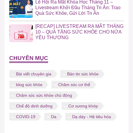
Lễ Hội Ra Mắt Khóa Học Tháng 11 –
Livestream Khởi Đầu Tháng Tri Ân: Trao
Quà Sức Khỏe, Gửi Lời Tri Ân
[RECAP] LIVESTREAM RA MẮT THÁNG
10 – QUÀ TẶNG SỨC KHỎE CHO NỬA
YÊU THƯƠNG
CHUYÊN MỤC
Bài viết chuyên gia
Bản tin sức khỏe
blog sức khỏe
Chăm sóc cơ thể
Chăm sóc sức khỏe chủ động
Chế độ dinh dưỡng
Cơ xương khớp
COVID-19
Da
Dạ dày - Hệ tiêu hóa