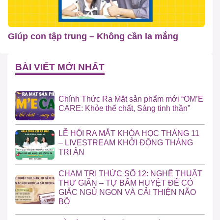
Giúp con tập trung – Không cần la mắng
BÀI VIẾT MỚI NHẤT
Chính Thức Ra Mắt sản phẩm mới “OM’E
CARE: Khỏe thể chất, Sáng tinh thần”
LỄ HỘI RA MẮT KHÓA HỌC THÁNG 11
– LIVESTREAM KHỞI ĐỘNG THÁNG
TRI ÂN
CHẠM TRI THỨC SỐ 12: NGHỆ THUẬT
THƯ GIÃN – TỰ BẤM HUYỆT ĐỂ CÓ
GIẤC NGỦ NGON VÀ CẢI THIỆN NÃO
BỘ