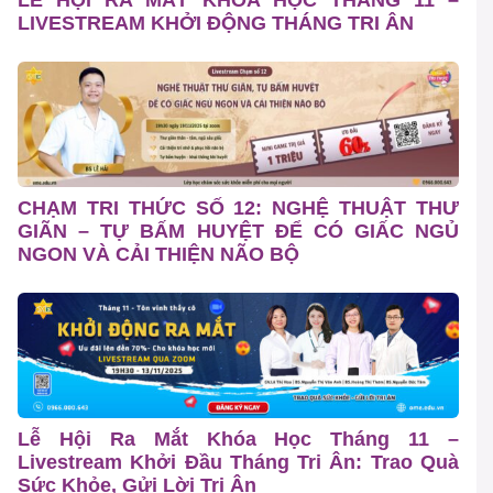
LIVESTREAM KHỞI ĐỘNG THÁNG TRI ÂN
CHẠM TRI THỨC SỐ 12: NGHỆ THUẬT THƯ
GIÃN – TỰ BẤM HUYỆT ĐỂ CÓ GIẤC NGỦ
NGON VÀ CẢI THIỆN NÃO BỘ
Lễ Hội Ra Mắt Khóa Học Tháng 11 –
Livestream Khởi Đầu Tháng Tri Ân: Trao Quà
Sức Khỏe, Gửi Lời Tri Ân