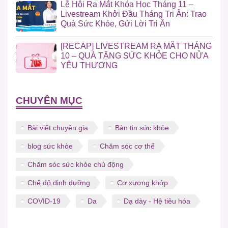
Lễ Hội Ra Mắt Khóa Học Tháng 11 –
Livestream Khởi Đầu Tháng Tri Ân: Trao
Quà Sức Khỏe, Gửi Lời Tri Ân
[RECAP] LIVESTREAM RA MẮT THÁNG
10 – QUÀ TẶNG SỨC KHỎE CHO NỬA
YÊU THƯƠNG
CHUYÊN MỤC
Bài viết chuyên gia
Bản tin sức khỏe
blog sức khỏe
Chăm sóc cơ thể
Chăm sóc sức khỏe chủ động
Chế độ dinh dưỡng
Cơ xương khớp
COVID-19
Da
Dạ dày - Hệ tiêu hóa