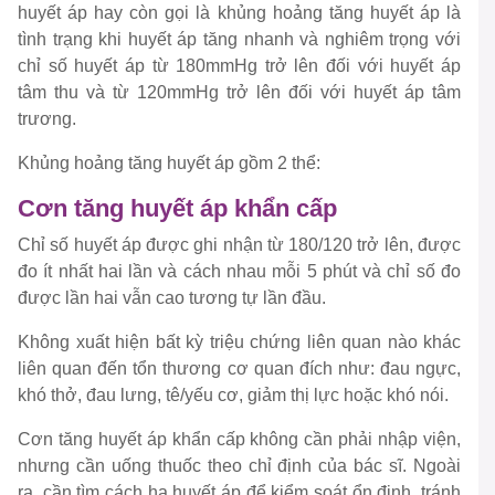
huyết áp hay còn gọi là khủng hoảng tăng huyết áp là
tình trạng khi huyết áp tăng nhanh và nghiêm trọng với
chỉ số huyết áp từ 180mmHg trở lên đối với huyết áp
tâm thu và từ 120mmHg trở lên đối với huyết áp tâm
trương.
Khủng hoảng tăng huyết áp gồm 2 thể:
Cơn tăng huyết áp khẩn cấp
Chỉ số huyết áp được ghi nhận từ 180/120 trở lên, được
đo ít nhất hai lần và cách nhau mỗi 5 phút và chỉ số đo
được lần hai vẫn cao tương tự lần đầu.
Không xuất hiện bất kỳ triệu chứng liên quan nào khác
liên quan đến tổn thương cơ quan đích như: đau ngực,
khó thở, đau lưng, tê/yếu cơ, giảm thị lực hoặc khó nói.
Cơn tăng huyết áp khẩn cấp không cần phải nhập viện,
nhưng cần uống thuốc theo chỉ định của bác sĩ. Ngoài
ra, cần tìm cách hạ huyết áp để kiểm soát ổn định, tránh