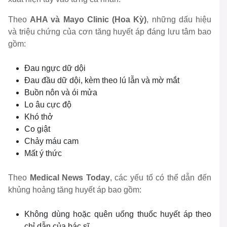
Theo
AHA và Mayo Clinic (Hoa Kỳ)
, những dấu hiệu
và triệu chứng của cơn tăng huyết áp đáng lưu tâm bao
gồm:
Đau ngực dữ dội
Đau đầu dữ dội, kèm theo lú lẫn và mờ mắt
Buồn nôn và ói mửa
Lo âu cực độ
Khó thở
Co giật
Chảy máu cam
Mất ý thức
Theo
Medical News Today
, các yếu tố có thể dẫn đến
khủng hoảng tăng huyết áp bao gồm:
Không dùng hoặc quên uống thuốc huyết áp theo
chỉ dẫn của bác sĩ