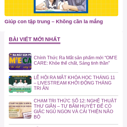
Giúp con tập trung – Không cần la mắng
BÀI VIẾT MỚI NHẤT
Chính Thức Ra Mắt sản phẩm mới “OM’E
CARE: Khỏe thể chất, Sáng tinh thần”
LỄ HỘI RA MẮT KHÓA HỌC THÁNG 11
– LIVESTREAM KHỞI ĐỘNG THÁNG
TRI ÂN
CHẠM TRI THỨC SỐ 12: NGHỆ THUẬT
THƯ GIÃN – TỰ BẤM HUYỆT ĐỂ CÓ
GIẤC NGỦ NGON VÀ CẢI THIỆN NÃO
BỘ