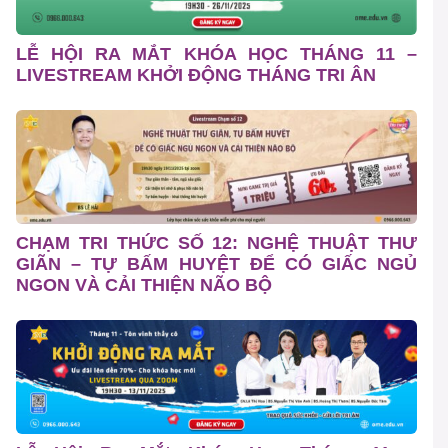
LỄ HỘI RA MẮT KHÓA HỌC THÁNG 11 –
LIVESTREAM KHỞI ĐỘNG THÁNG TRI ÂN
CHẠM TRI THỨC SỐ 12: NGHỆ THUẬT THƯ
GIÃN – TỰ BẤM HUYỆT ĐỂ CÓ GIẤC NGỦ
NGON VÀ CẢI THIỆN NÃO BỘ