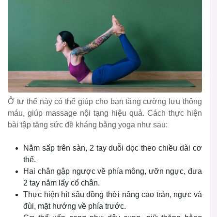
Ở tư thế này có thể giúp cho bạn tăng cường lưu thông
máu, giúp massage nội tạng hiệu quả. Cách thực hiện
bài tập tăng sức đề kháng bằng yoga như sau:
Nằm sấp trên sàn, 2 tay duỗi dọc theo chiều dài cơ
thể.
Hai chân gập ngược về phía mông, ưỡn ngực, đưa
2 tay nắm lấy cổ chân.
Thực hiện hít sâu đồng thời nâng cao trán, ngực và
đùi, mặt hướng về phía trước.