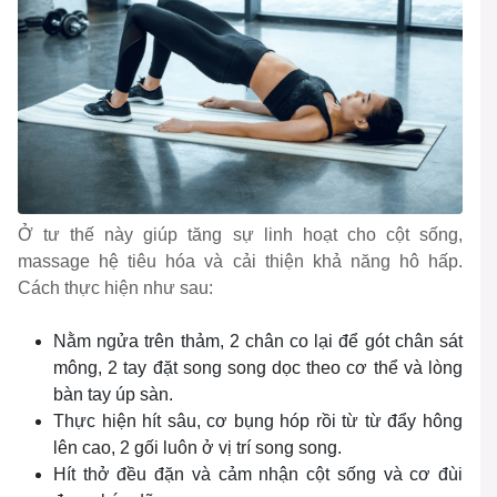
Ở tư thế này giúp tăng sự linh hoạt cho cột sống,
massage hệ tiêu hóa và cải thiện khả năng hô hấp.
Cách thực hiện như sau:
Nằm ngửa trên thảm, 2 chân co lại để gót chân sát
mông, 2 tay đặt song song dọc theo cơ thể và lòng
bàn tay úp sàn.
Thực hiện hít sâu, cơ bụng hóp rồi từ từ đẩy hông
lên cao, 2 gối luôn ở vị trí song song.
Hít thở đều đặn và cảm nhận cột sống và cơ đùi