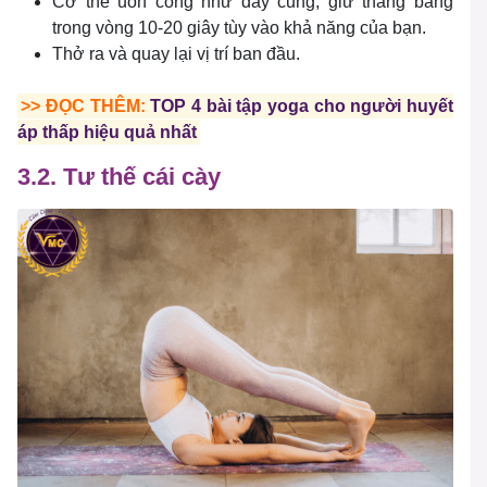
Cơ thể uốn cong như dây cung, giữ thăng bằng
trong vòng 10-20 giây tùy vào khả năng của bạn.
Thở ra và quay lại vị trí ban đầu.
>> ĐỌC THÊM:
TOP 4 bài tập yoga cho người huyết
áp thấp hiệu quả nhất
3.2. Tư thế cái cày