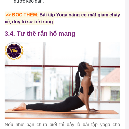
được kéo dãn.
>> ĐỌC THÊM:
Bài tập Yoga nâng cơ mặt giảm chảy
xệ, duy trì sự trẻ trung
3.4. Tư thế rắn hổ mang
Nếu như bạn chưa biết thì đây là bài tập yoga cho