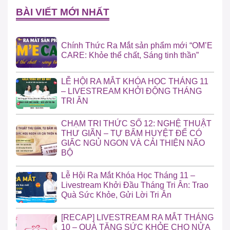
BÀI VIẾT MỚI NHẤT
Chính Thức Ra Mắt sản phẩm mới “OM’E
CARE: Khỏe thể chất, Sáng tinh thần”
LỄ HỘI RA MẮT KHÓA HỌC THÁNG 11
– LIVESTREAM KHỞI ĐỘNG THÁNG
TRI ÂN
CHẠM TRI THỨC SỐ 12: NGHỆ THUẬT
THƯ GIÃN – TỰ BẤM HUYỆT ĐỂ CÓ
GIẤC NGỦ NGON VÀ CẢI THIỆN NÃO
BỘ
Lễ Hội Ra Mắt Khóa Học Tháng 11 –
Livestream Khởi Đầu Tháng Tri Ân: Trao
Quà Sức Khỏe, Gửi Lời Tri Ân
[RECAP] LIVESTREAM RA MẮT THÁNG
10 – QUÀ TẶNG SỨC KHỎE CHO NỬA