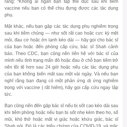
rằng: “Không ai ngăn bạn tập thể dục sau khi tiêm
vaccine nếu bạn có thể chịu đựng được các tác dụng
phụ.
Mặt khác, nếu bạn gặp các tác dụng phụ nghiêm trọng
sau khi tiêm chủng — như sốt rất cao hoặc cực kỳ mệt
mỏi, đau cơ hoặc ớn lạnh kéo dài — hãy gọi cho bác sĩ
của bạn hoặc đến phòng cấp cứu, bác sĩ Shah cảnh
báo. Theo CDC, bạn cũng nên liên hệ với bác sĩ của
mình nếu tình trạng mẩn đỏ hoặc đau ở chỗ bạn tiêm trở
nên tồi tệ hơn sau 24 giờ hoặc nếu các tác dụng phụ
của bạn không biến mất sau một vài ngày. Và nếu bạn
nghĩ rằng bạn đang có một phản ứng dị ứng nghiêm
trọng với vaccine ( rất hiếm), hãy gọi cấp cứu ngay lập
tức.
Bạn cũng nên đến gặp bác sĩ nếu bị sốt cao kéo dài sau
khi tiêm phòng hoặc nếu bạn bị sốt nhẹ kèm theo ho, sổ
mũi, khó thở hoặc mất vị giác hoặc khứu giác, bác sĩ
Shah nói. Đó là các triệu chứng của COVID-19, và mặc