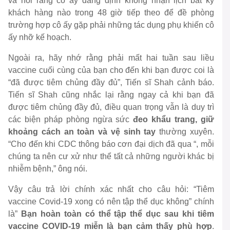
và nói rằng cô ấy đang định không nhận lịch bất kỳ
khách hàng nào trong 48 giờ tiếp theo để đề phòng
trường hợp cô ấy gặp phải những tác dụng phụ khiến cô
ấy nhỡ kế hoạch.
Ngoài ra, hãy nhớ rằng phải mất hai tuần sau liều
vaccine cuối cùng của bạn cho đến khi bạn được coi là
“đã được tiêm chủng đầy đủ”, Tiến sĩ Shah cảnh báo.
Tiến sĩ Shah cũng nhắc lại rằng ngay cả khi bạn đã
được tiêm chủng đầy đủ, điều quan trọng vẫn là duy trì
các biện pháp phòng ngừa sức
đeo khẩu trang, giữ
khoảng cách an toàn và vệ sinh tay
thường xuyên.
“Cho đến khi CDC thông báo cơn đại dịch đã qua “, mỗi
chúng ta nên cư xử như thể tất cả những người khác bị
nhiễm bệnh,” ông nói.
Vậy câu trả lời chính xác nhất cho câu hỏi: “Tiêm
vaccine Covid-19 xong có nên tập thể dục không” chính
là”
Bạn hoàn toàn có thể tập thể dục sau khi tiêm
vaccine COVID-19 miễn là bạn cảm thấy phù hợp
.