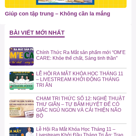
Giúp con tập trung – Không cần la mắng
BÀI VIẾT MỚI NHẤT
Chính Thức Ra Mắt sản phẩm mới “OM’E
CARE: Khỏe thể chất, Sáng tinh thần”
LỄ HỘI RA MẮT KHÓA HỌC THÁNG 11
– LIVESTREAM KHỞI ĐỘNG THÁNG
TRI ÂN
CHẠM TRI THỨC SỐ 12: NGHỆ THUẬT
THƯ GIÃN – TỰ BẤM HUYỆT ĐỂ CÓ
GIẤC NGỦ NGON VÀ CẢI THIỆN NÃO
BỘ
Lễ Hội Ra Mắt Khóa Học Tháng 11 –
Livestream Khởi Đầu Tháng Tri Ân: Trao