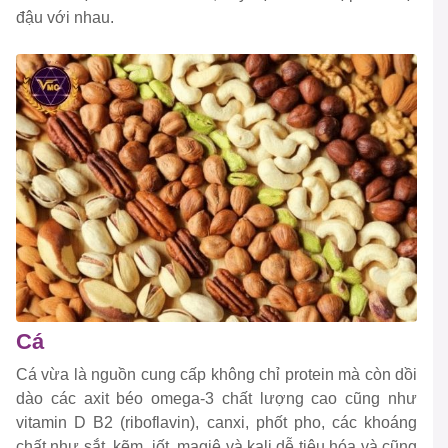
đậu với nhau.
Cá
Cá vừa là nguồn cung cấp không chỉ protein mà còn dồi
dào các axit béo omega-3 chất lượng cao cũng như
vitamin D B2 (riboflavin), canxi, phốt pho, các khoáng
chất như sắt, kẽm, iốt, magiê và kali dễ tiêu hóa và cũng