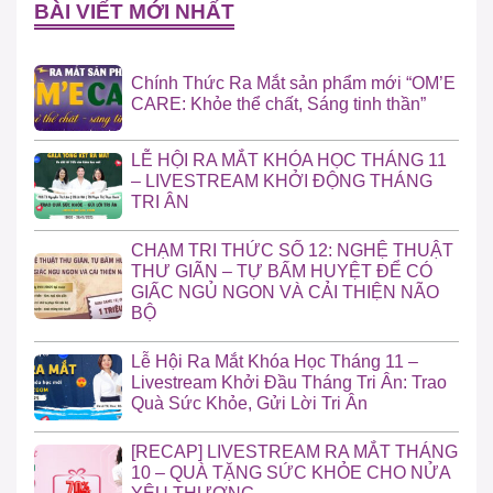
BÀI VIẾT MỚI NHẤT
Chính Thức Ra Mắt sản phẩm mới “OM’E
CARE: Khỏe thể chất, Sáng tinh thần”
LỄ HỘI RA MẮT KHÓA HỌC THÁNG 11
– LIVESTREAM KHỞI ĐỘNG THÁNG
TRI ÂN
CHẠM TRI THỨC SỐ 12: NGHỆ THUẬT
THƯ GIÃN – TỰ BẤM HUYỆT ĐỂ CÓ
GIẤC NGỦ NGON VÀ CẢI THIỆN NÃO
BỘ
Lễ Hội Ra Mắt Khóa Học Tháng 11 –
Livestream Khởi Đầu Tháng Tri Ân: Trao
Quà Sức Khỏe, Gửi Lời Tri Ân
[RECAP] LIVESTREAM RA MẮT THÁNG
10 – QUÀ TẶNG SỨC KHỎE CHO NỬA