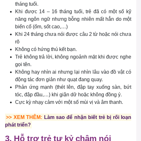
tháng tuổi.
Khi được 14 – 16 tháng tuổi, trẻ đã có một số kỹ
năng ngôn ngữ nhưng bỗng nhiên mất hẳn do một
biến cố (ốm, sốt cao,…)
Khi 24 tháng chưa nói được câu 2 từ hoặc nói chưa
rõ
Không có hứng thú kết bạn.
Trẻ không trả lời, không ngoảnh mặt khi được nghe
gọi tên.
Không hay nhìn ai nhưng lại nhìn lâu vào đồ vật có
động tác đơn giản như quạt đang quay.
Phản ứng mạnh (thét lên, đập tay xuống sàn, bứt
tóc, đập đầu,…) khi giận dữ hoặc không đồng ý.
Cực kỳ nhạy cảm với một số mùi vị và âm thanh.
>> XEM THÊM:
Làm sao để nhận biết trẻ bị rối loạn
phát triển?
3. Hỗ trợ trẻ tự kỷ chậm nói