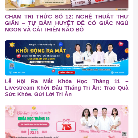
CHẠM TRI THỨC SỐ 12: NGHỆ THUẬT THƯ
GIÃN – TỰ BẤM HUYỆT ĐỂ CÓ GIẤC NGỦ
NGON VÀ CẢI THIỆN NÃO BỘ
Lễ Hội Ra Mắt Khóa Học Tháng 11 –
Livestream Khởi Đầu Tháng Tri Ân: Trao Quà
Sức Khỏe, Gửi Lời Tri Ân