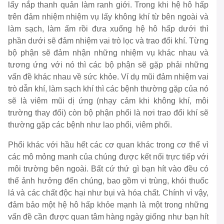
lấy nắp thanh quản làm ranh giới. Trong khi hệ hô hấp
trên đảm nhiệm nhiệm vụ lấy không khí từ bên ngoài và
làm sạch, làm ấm rồi đưa xuống hệ hô hấp dưới thì
phần dưới sẽ đảm nhiệm vai trò lọc và trao đổi khí. Từng
bộ phận sẽ đảm nhận những nhiệm vụ khác nhau và
tương ứng với nó thì các bộ phận sẽ gặp phải những
vấn đề khác nhau về sức khỏe. Ví dụ mũi đảm nhiệm vai
trò dẫn khí, làm sạch khí thì các bệnh thường gặp của nó
sẽ là viêm mũi dị ứng (nhạy cảm khi không khí, môi
trường thay đổi) còn bộ phận phổi là nơi trao đổi khí sẽ
thường gặp các bệnh như lao phổi, viêm phổi.
Phổi khác với hầu hết các cơ quan khác trong cơ thể vì
các mô mỏng manh của chúng được kết nối trực tiếp với
môi trường bên ngoài. Bất cứ thứ gì bạn hít vào đều có
thể ảnh hưởng đến chúng, bao gồm vi trùng, khói thuốc
lá và các chất độc hại như bụi và hóa chất. Chính vì vậy,
đảm bảo một hệ hô hấp khỏe mạnh là một trong những
vấn đề cần được quan tâm hàng ngày giống như bạn hít