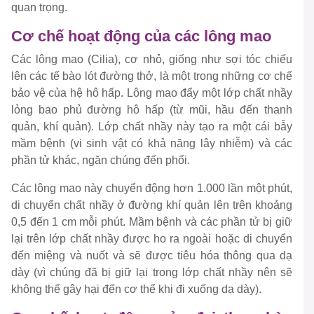
quan trọng.
Cơ chế hoạt động của các lông mao
Các lông mao (Cilia), cơ nhỏ, giống như sợi tóc chiếu
lên các tế bào lót đường thở, là một trong những cơ chế
bảo vệ của hệ hô hấp. Lông mao đẩy một lớp chất nhầy
lỏng bao phủ đường hô hấp (từ mũi, hầu đến thanh
quản, khí quản). Lớp chất nhầy này tạo ra một cái bẫy
mầm bệnh (vi sinh vật có khả năng lây nhiễm) và các
phần tử khác, ngăn chúng đến phổi.
Các lông mao này chuyển động hơn 1.000 lần một phút,
di chuyển chất nhầy ở đường khí quản lên trên khoảng
0,5 đến 1 cm mỗi phút. Mầm bệnh và các phần tử bị giữ
lại trên lớp chất nhầy được ho ra ngoài hoặc di chuyển
đến miệng và nuốt và sẽ được tiêu hóa thông qua dạ
dày (vì chúng đã bị giữ lại trong lớp chất nhầy nên sẽ
không thể gây hại đến cơ thể khi đi xuống dạ dày).