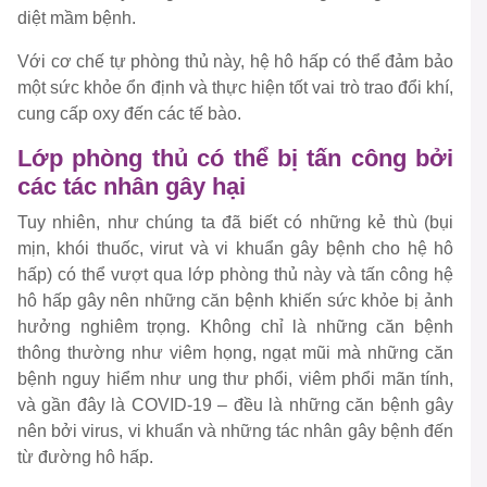
diệt mầm bệnh.
Với cơ chế tự phòng thủ này, hệ hô hấp có thể đảm bảo
một sức khỏe ổn định và thực hiện tốt vai trò trao đổi khí,
cung cấp oxy đến các tế bào.
Lớp phòng thủ có thể bị tấn công bởi
các tác nhân gây hại
Tuy nhiên, như chúng ta đã biết có những kẻ thù (bụi
mịn, khói thuốc, virut và vi khuẩn gây bệnh cho hệ hô
hấp) có thể vượt qua lớp phòng thủ này và tấn công hệ
hô hấp gây nên những căn bệnh khiến sức khỏe bị ảnh
hưởng nghiêm trọng. Không chỉ là những căn bệnh
thông thường như viêm họng, ngạt mũi mà những căn
bệnh nguy hiểm như ung thư phổi, viêm phổi mãn tính,
và gần đây là COVID-19 – đều là những căn bệnh gây
nên bởi virus, vi khuẩn và những tác nhân gây bệnh đến
từ đường hô hấp.