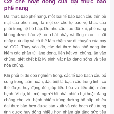
Cơ chế hoạt động của đại thực bào
phế nang
Đại thực bào phế nang, một loại tế bào bạch cầu trên bề
mặt của phế nang, là một cơ chế tự bảo vệ khác của
phổi trong hệ hô hấp. Do nhu cầu trao đổi khí, phế nang
không được bảo vệ bởi chất nhầy và lông mao – chất
nhầy quá dày và có thể làm chậm sự di chuyển của oxy
và CO2. Thay vào đó, các đại thực bào phế nang tìm
kiếm các phần tử lắng đọng, liên kết với chúng, ăn vào
chúng, giết chết bất kỳ sinh vật nào đang sống và tiêu
hóa chúng.
Khi phổi bị đe dọa nghiêm trọng, các tế bào bạch cầu bổ
sung trong tuần hoàn, đặc biệt là bạch cầu trung tính, có
thể được huy động để giúp tiêu hóa và tiêu diệt mầm
bệnh. Ví dụ, khi một người hít phải nhiều bụi hoặc đang
chống chọi với bệnh nhiễm trùng đường hô hấp, nhiều
đại thực bào hơn được sản xuất và các bạch cầu trung
tính được huy động nhiều hơn nhằm gia tăng sức tiêu