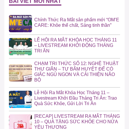
BÀI VIẾT MỚI NHẤT
Chính Thức Ra Mắt sản phẩm mới “OM’E
CARE: Khỏe thể chất, Sáng tinh thần”
LỄ HỘI RA MẮT KHÓA HỌC THÁNG 11
– LIVESTREAM KHỞI ĐỘNG THÁNG
TRI ÂN
CHẠM TRI THỨC SỐ 12: NGHỆ THUẬT
THƯ GIÃN – TỰ BẤM HUYỆT ĐỂ CÓ
GIẤC NGỦ NGON VÀ CẢI THIỆN NÃO
BỘ
Lễ Hội Ra Mắt Khóa Học Tháng 11 –
Livestream Khởi Đầu Tháng Tri Ân: Trao
Quà Sức Khỏe, Gửi Lời Tri Ân
[RECAP] LIVESTREAM RA MẮT THÁNG
10 – QUÀ TẶNG SỨC KHỎE CHO NỬA
YÊU THƯƠNG