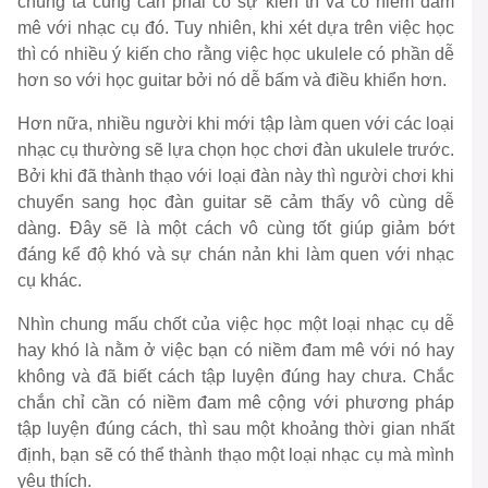
chúng ta cũng cần phải có sự kiên trì và có niềm đam
mê với nhạc cụ đó. Tuy nhiên, khi xét dựa trên việc học
thì có nhiều ý kiến cho rằng việc học ukulele có phần dễ
hơn so với học guitar bởi nó dễ bấm và điều khiển hơn.
Hơn nữa, nhiều người khi mới tập làm quen với các loại
nhạc cụ thường sẽ lựa chọn học chơi đàn ukulele trước.
Bởi khi đã thành thạo với loại đàn này thì người chơi khi
chuyển sang học đàn guitar sẽ cảm thấy vô cùng dễ
dàng. Đây sẽ là một cách vô cùng tốt giúp giảm bớt
đáng kể độ khó và sự chán nản khi làm quen với nhạc
cụ khác.
Nhìn chung mấu chốt của việc học một loại nhạc cụ dễ
hay khó là nằm ở việc bạn có niềm đam mê với nó hay
không và đã biết cách tập luyện đúng hay chưa. Chắc
chắn chỉ cần có niềm đam mê cộng với phương pháp
tập luyện đúng cách, thì sau một khoảng thời gian nhất
định, bạn sẽ có thể thành thạo một loại nhạc cụ mà mình
yêu thích.