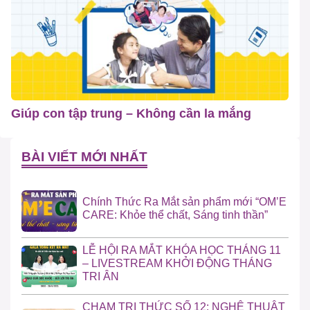
Giúp con tập trung – Không cần la mắng
BÀI VIẾT MỚI NHẤT
Chính Thức Ra Mắt sản phẩm mới “OM’E
CARE: Khỏe thể chất, Sáng tinh thần”
LỄ HỘI RA MẮT KHÓA HỌC THÁNG 11
– LIVESTREAM KHỞI ĐỘNG THÁNG
TRI ÂN
CHẠM TRI THỨC SỐ 12: NGHỆ THUẬT