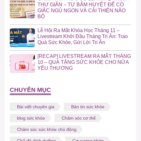
THƯ GIÃN – TỰ BẤM HUYỆT ĐỂ CÓ
GIẤC NGỦ NGON VÀ CẢI THIỆN NÃO
BỘ
Lễ Hội Ra Mắt Khóa Học Tháng 11 –
Livestream Khởi Đầu Tháng Tri Ân: Trao
Quà Sức Khỏe, Gửi Lời Tri Ân
[RECAP] LIVESTREAM RA MẮT THÁNG
10 – QUÀ TẶNG SỨC KHỎE CHO NỬA
YÊU THƯƠNG
CHUYÊN MỤC
Bài viết chuyên gia
Bản tin sức khỏe
blog sức khỏe
Chăm sóc cơ thể
Chăm sóc sức khỏe chủ động
Chế độ dinh dưỡng
Cơ xương khớp