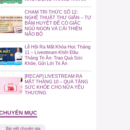
CHẠM TRI THỨC SỐ 12:
NGHỆ THUẬT THƯ GIÃN – TỰ
BẤM HUYỆT ĐỂ CÓ GIẤC
NGỦ NGON VÀ CẢI THIỆN
NÃO BỘ
Lễ Hội Ra Mắt Khóa Học Tháng
11 – Livestream Khởi Đầu
Tháng Tri Ân: Trao Quà Sức
Khỏe, Gửi Lời Tri Ân
[RECAP] LIVESTREAM RA
MẮT THÁNG 10 – QUÀ TẶNG
SỨC KHỎE CHO NỬA YÊU
THƯƠNG
CHUYÊN MỤC
Bài viết chuyên gia