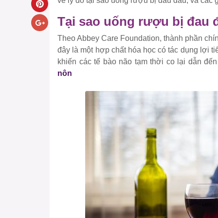
về lý do tại sao uống rượu bị đau đầu, và các
Tại sao uống rượu bị đau 
Theo Abbey Care Foundation, thành phần chín
đây là một hợp chất hóa học có tác dụng lợi t
khiến các tế bào não tạm thời co lại dẫn đến
nôn