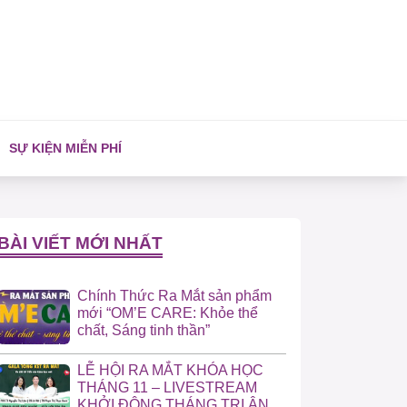
SỰ KIỆN MIỄN PHÍ
BÀI VIẾT MỚI NHẤT
Chính Thức Ra Mắt sản phẩm
mới “OM’E CARE: Khỏe thể
chất, Sáng tinh thần”
LỄ HỘI RA MẮT KHÓA HỌC
THÁNG 11 – LIVESTREAM
KHỞI ĐỘNG THÁNG TRI ÂN