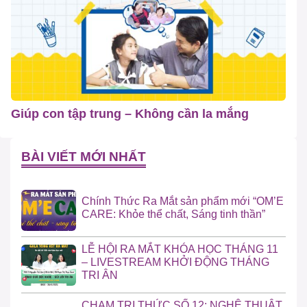
Giúp con tập trung – Không cần la mắng
BÀI VIẾT MỚI NHẤT
Chính Thức Ra Mắt sản phẩm mới “OM’E
CARE: Khỏe thể chất, Sáng tinh thần”
LỄ HỘI RA MẮT KHÓA HỌC THÁNG 11
– LIVESTREAM KHỞI ĐỘNG THÁNG
TRI ÂN
CHẠM TRI THỨC SỐ 12: NGHỆ THUẬT