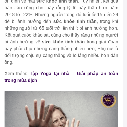
ổn định về mặt
sức khỏe tinh thần
. Tuy nhiên, kết quả
báo cáo cũng cho thấy rằng tỷ lệ này thấp hơn năm
2018 tới 22%. Những người trong độ tuổi từ 15 đến 24
dễ bị ảnh hưởng đến
sức khỏe
tinh thần
, trong khi
những người từ 65 tuổi trở lên thì ít bị ảnh hưởng hơn.
Kết quả cuộc khảo sát cũng cho thấy rằng những người
bị ảnh hưởng về
sức khỏe
tinh thần
trong giai đoạn
này phải chịu những căng thẳng nhiều hơn; Phụ nữ là
đối tượng chịu sự căng thẳng và lo lắng nhiều hơn đàn
ông.
Xem thêm:
Tập Yoga tại nhà – Giải pháp an toàn
trong mùa dịch