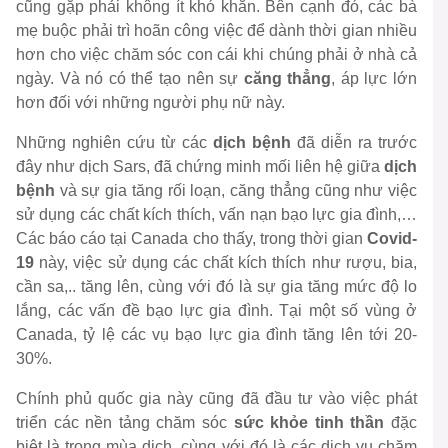
cũng gặp phải không ít khó khăn. Bên cạnh đó, các bà
mẹ buộc phải trì hoãn công việc để dành thời gian nhiều
hơn cho việc chăm sóc con cái khi chúng phải ở nhà cả
ngày. Và nó có thể tạo nên sự
căng thẳng
, áp lực lớn
hơn đối với những người phụ nữ này.
Những nghiên cứu từ các
dịch bệnh
đã diễn ra trước
đây như dịch Sars, đã chứng minh mối liên hệ giữa
dịch
bệnh
và sự gia tăng rối loạn, căng thẳng cũng như việc
sử dụng các chất kích thích, vấn nạn bạo lực gia đình,…
Các báo cáo tại Canada cho thấy, trong thời gian
Covid-
19
này, việc sử dụng các chất kích thích như rượu, bia,
cần sa,.. tăng lên, cùng với đó là sự gia tăng mức độ lo
lắng, các vấn đề bạo lực gia đình. Tại một số vùng ở
Canada, tỷ lệ các vụ bạo lực gia đình tăng lên tới 20-
30%.
Chính phủ quốc gia này cũng đã đầu tư vào việc phát
triển các nền tảng chăm sóc
sức khỏe tinh thần
đặc
biệt là trong mùa dịch, cùng với đó là các dịch vụ chăm