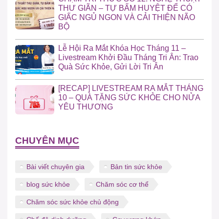
THƯ GIÃN – TỰ BẤM HUYỆT ĐỂ CÓ
GIẤC NGỦ NGON VÀ CẢI THIỆN NÃO
BỘ
Lễ Hội Ra Mắt Khóa Học Tháng 11 –
Livestream Khởi Đầu Tháng Tri Ân: Trao
Quà Sức Khỏe, Gửi Lời Tri Ân
[RECAP] LIVESTREAM RA MẮT THÁNG
10 – QUÀ TẶNG SỨC KHỎE CHO NỬA
YÊU THƯƠNG
CHUYÊN MỤC
Bài viết chuyên gia
Bản tin sức khỏe
blog sức khỏe
Chăm sóc cơ thể
Chăm sóc sức khỏe chủ động