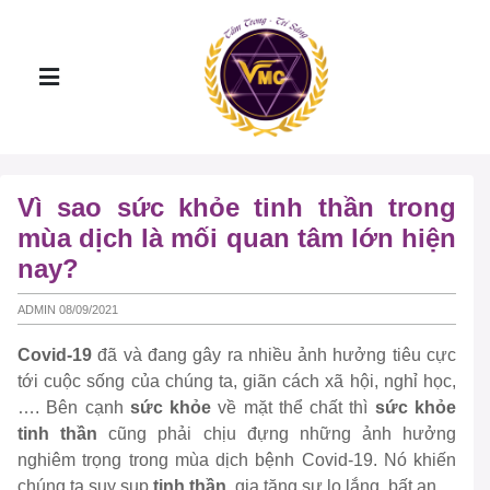
Vì sao sức khỏe tinh thần trong
mùa dịch là mối quan tâm lớn hiện
nay?
ADMIN 08/09/2021
Covid-19
đã và đang gây ra nhiều ảnh hưởng tiêu cực
tới cuộc sống của chúng ta, giãn cách xã hội, nghỉ học,
…. Bên cạnh
sức khỏe
về mặt thể chất thì
sức khỏe
tinh thần
cũng phải chịu đựng những ảnh hưởng
nghiêm trọng trong mùa dịch bệnh Covid-19. Nó khiến
chúng ta suy sụp
tinh thần
, gia tăng sự lo lắng, bất an…