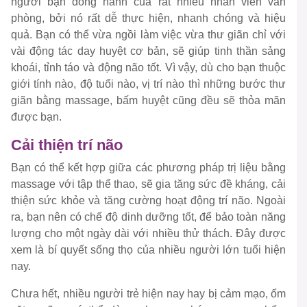
người bạn đồng hành của rất nhiều nhân viên văn
phòng, bởi nó rất dễ thực hiện, nhanh chóng và hiệu
quả. Bạn có thể vừa ngồi làm việc vừa thư giãn chỉ với
vài động tác day huyệt cơ bản, sẽ giúp tinh thần sảng
khoái, tỉnh táo và động não tốt. Vì vậy, dù cho bạn thuộc
giới tính nào, độ tuổi nào, vị trí nào thì những bước thư
giãn bằng massage, bấm huyệt cũng đều sẽ thỏa mãn
được bạn.
Cải thiện trí não
Bạn có thể kết hợp giữa các phương pháp trị liệu bằng
massage với tập thể thao, sẽ gia tăng sức đề kháng, cải
thiện sức khỏe và tăng cường hoạt động trí não. Ngoài
ra, bạn nên có chế độ dinh dưỡng tốt, để bảo toàn năng
lượng cho một ngày dài với nhiều thử thách. Đây được
xem là bí quyết sống thọ của nhiều người lớn tuổi hiện
nay.
Chưa hết, nhiều người trẻ hiện nay hay bị cảm mạo, ốm