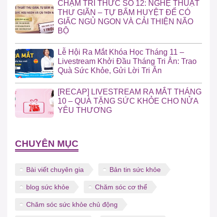
CHẠM TRI THỨC SỐ 12: NGHỆ THUẬT
THƯ GIÃN – TỰ BẤM HUYỆT ĐỂ CÓ
GIẤC NGỦ NGON VÀ CẢI THIỆN NÃO
BỘ
Lễ Hội Ra Mắt Khóa Học Tháng 11 –
Livestream Khởi Đầu Tháng Tri Ân: Trao
Quà Sức Khỏe, Gửi Lời Tri Ân
[RECAP] LIVESTREAM RA MẮT THÁNG
10 – QUÀ TẶNG SỨC KHỎE CHO NỬA
YÊU THƯƠNG
CHUYÊN MỤC
Bài viết chuyên gia
Bản tin sức khỏe
blog sức khỏe
Chăm sóc cơ thể
Chăm sóc sức khỏe chủ động