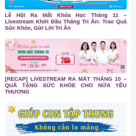
Lễ Hội Ra Mắt Khóa Học Tháng 11 –
Livestream Khởi Đầu Tháng Tri Ân: Trao Quà
Sức Khỏe, Gửi Lời Tri Ân
[RECAP] LIVESTREAM RA MẮT THÁNG 10 –
QUÀ TẶNG SỨC KHỎE CHO NỬA YÊU
THƯƠNG