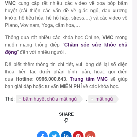
VMC
cung cấp rất nhiều các video về xoa bóp bấm
huyệt (cải thiện các vấn đề về giấc ngủ, đau xương
khớp, hệ tiêu hóa, hệ hô hấp, stress,…) và các video về
Piano, Vovinam, Yoga, cắm hoa,…
Thông qua rất nhiều các khóa học Online,
VMC
mong
muốn mang thông điệp “
Chăm sóc sức khỏe chủ
động
” đến với nhiều người.
Để biết thêm thông tin chi tiết, vui lòng để lại số điện
thoại liên lạc dưới phần bình luận, hoặc gọi điện
qua
Hotline: 0966.000.643
,
Trung tâm VMC
sẽ giúp
bạn giải đáp hoặc tư vấn
MIỄN PHÍ
về các khóa học.
Thẻ:
bấm huyệt chữa mất ngủ
,
mất ngủ
SHARE