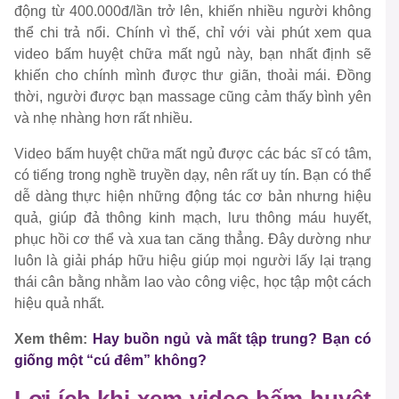
động từ 400.000đ/lần trở lên, khiến nhiều người không
thể chi trả nổi. Chính vì thế, chỉ với vài phút xem qua
video bấm huyệt chữa mất ngủ này, bạn nhất định sẽ
khiến cho chính mình được thư giãn, thoải mái. Đồng
thời, người được bạn massage cũng cảm thấy bình yên
và nhẹ nhàng hơn rất nhiều.
Video bấm huyệt chữa mất ngủ được các bác sĩ có tâm,
có tiếng trong nghề truyền dạy, nên rất uy tín. Bạn có thể
dễ dàng thực hiện những động tác cơ bản nhưng hiệu
quả, giúp đả thông kinh mạch, lưu thông máu huyết,
phục hồi cơ thể và xua tan căng thẳng. Đây dường như
luôn là giải pháp hữu hiệu giúp mọi người lấy lại trạng
thái cân bằng nhằm lao vào công việc, học tập một cách
hiệu quả nhất.
Xem thêm:
Hay buồn ngủ và mất tập trung? Bạn có
giống một “cú đêm” không?