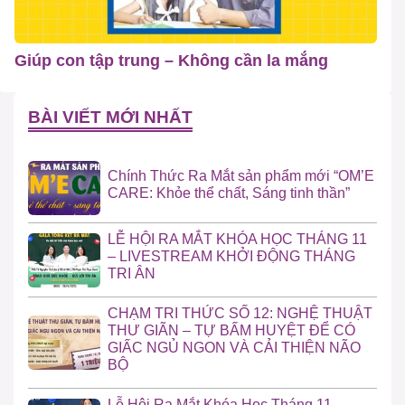
Giúp con tập trung – Không cần la mắng
BÀI VIẾT MỚI NHẤT
Chính Thức Ra Mắt sản phẩm mới “OM’E
CARE: Khỏe thể chất, Sáng tinh thần”
LỄ HỘI RA MẮT KHÓA HỌC THÁNG 11
– LIVESTREAM KHỞI ĐỘNG THÁNG
TRI ÂN
CHẠM TRI THỨC SỐ 12: NGHỆ THUẬT
THƯ GIÃN – TỰ BẤM HUYỆT ĐỂ CÓ
GIẤC NGỦ NGON VÀ CẢI THIỆN NÃO
BỘ
Lễ Hội Ra Mắt Khóa Học Tháng 11 –