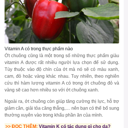
Vitamin A có trong thực phẩm nào
Ớt chuông cũng là một trong số những thực phẩm giàu
vitamin A được rất nhiều người lựa chọn để sử dụng.
Tùy thuộc vào độ chín của ớt mà nó sẽ có màu xanh,
cam, đỏ hoặc vàng khác nhau. Tuy nhiên, theo nghiên
cứu thì hàm lượng vitamin A có trong ớt chuông đỏ và
vàng sẽ cao hơn nhiều so với ớt chuông xanh.
Ngoài ra, ớt chuông còn giúp tăng cường thị lực, hỗ trợ
giảm cân, giải tỏa căng thẳng,… nên bạn có thể bổ sung
thường xuyên vào trong khẩu phần ăn của mình.
>> ĐỌC THÊM:
Vitamin K có tác dụng gì cho da?