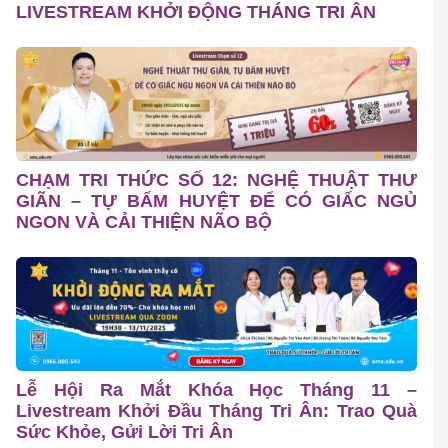
LIVESTREAM KHỞI ĐỘNG THÁNG TRI ÂN
CHẠM TRI THỨC SỐ 12: NGHỆ THUẬT THƯ
GIÃN – TỰ BẤM HUYỆT ĐỂ CÓ GIẤC NGỦ
NGON VÀ CẢI THIỆN NÃO BỘ
Lễ Hội Ra Mắt Khóa Học Tháng 11 –
Livestream Khởi Đầu Tháng Tri Ân: Trao Quà
Sức Khỏe, Gửi Lời Tri Ân