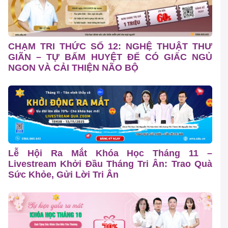
CHẠM TRI THỨC SỐ 12: NGHỆ THUẬT THƯ
GIÃN – TỰ BẤM HUYỆT ĐỂ CÓ GIẤC NGỦ
NGON VÀ CẢI THIỆN NÃO BỘ
Lễ Hội Ra Mắt Khóa Học Tháng 11 –
Livestream Khởi Đầu Tháng Tri Ân: Trao Quà
Sức Khỏe, Gửi Lời Tri Ân