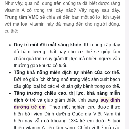
Như vậy, qua nội dung trên chúng ta đã biết được rằng
vitamin A có trong trái cây nào? Vậy ngay sau đây,
Trung tâm VMC
sẽ chia sẻ đến bạn một số lợi ích tuyệt
vời mà loại vitamin này đã mang đến cho người dùng,
cụ thể:
Duy trì một đôi mắt sáng khỏe
. Khi cung cấp đầy
đủ hàm lượng chất này cho cơ thể sẽ giúp làm
chậm quá trình suy giảm thị lực mà nhiều người vẫn
thường gặp khi đã có tuổi.
Tăng khả năng miễn dịch tự nhiên của cơ thể
.
Bởi nó giúp ích không nhỏ trong việc sản xuất bạch
cầu giúp loại bỏ các vi khuẩn gây bệnh trong cơ thể.
Tăng trưởng chiều cao, thị lực, khả năng miễn
dịch ở trẻ
và giúp giảm thiểu tình trạng
suy dinh
dưỡng trẻ em
. Theo một nghiên cứu được thực
hiện bởi viện Dinh dưỡng Quốc gia Việt Nam thì
hiện nay vẫn có khoảng 13% trẻ em dưới 5 tuổi
thiếu vitamin A tiền lâm sàng. Chính vì thế mà các