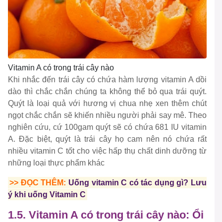
Vitamin A có trong trái cây nào
Khi nhắc đến trái cây có chứa hàm lượng vitamin A dồi
dào thì chắc chắn chúng ta không thể bỏ qua trái quýt.
Quýt là loại quả với hương vị chua nhẹ xen thêm chút
ngọt chắc chắn sẽ khiến nhiều người phải say mê. Theo
nghiên cứu, cứ 100gam quýt sẽ có chứa 681 IU vitamin
A. Đặc biệt, quýt là trái cây họ cam nên nó chứa rất
nhiều vitamin C tốt cho việc hấp thụ chất dinh dưỡng từ
những loại thực phẩm khác
>> ĐỌC THÊM:
Uống vitamin C có tác dụng gì? Lưu
ý khi uống Vitamin C
1.5. Vitamin A có trong trái cây nào: Ổi