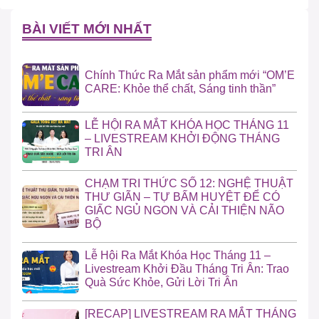
BÀI VIẾT MỚI NHẤT
Chính Thức Ra Mắt sản phẩm mới “OM’E
CARE: Khỏe thể chất, Sáng tinh thần”
LỄ HỘI RA MẮT KHÓA HỌC THÁNG 11
– LIVESTREAM KHỞI ĐỘNG THÁNG
TRI ÂN
CHẠM TRI THỨC SỐ 12: NGHỆ THUẬT
THƯ GIÃN – TỰ BẤM HUYỆT ĐỂ CÓ
GIẤC NGỦ NGON VÀ CẢI THIỆN NÃO
BỘ
Lễ Hội Ra Mắt Khóa Học Tháng 11 –
Livestream Khởi Đầu Tháng Tri Ân: Trao
Quà Sức Khỏe, Gửi Lời Tri Ân
[RECAP] LIVESTREAM RA MẮT THÁNG