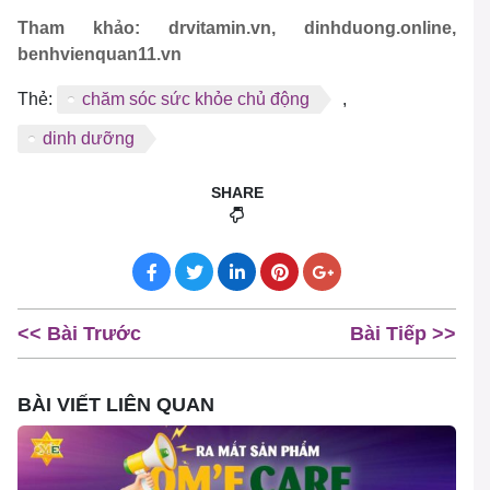
Tham khảo: drvitamin.vn, dinhduong.online,
benhvienquan11.vn
Thẻ:
chăm sóc sức khỏe chủ động
,
dinh dưỡng
SHARE
<< Bài Trước
Bài Tiếp >>
BÀI VIẾT LIÊN QUAN