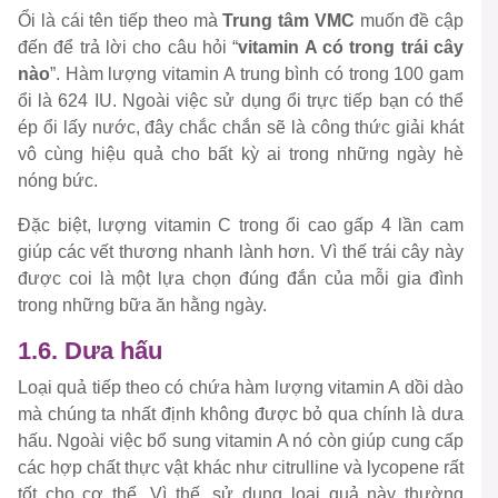
Ổi là cái tên tiếp theo mà
Trung tâm VMC
muốn đề cập
đến để trả lời cho câu hỏi “
vitamin A có trong trái cây
nào
”. Hàm lượng vitamin A trung bình có trong 100 gam
ổi là 624 IU. Ngoài việc sử dụng ổi trực tiếp bạn có thể
ép ổi lấy nước, đây chắc chắn sẽ là công thức giải khát
vô cùng hiệu quả cho bất kỳ ai trong những ngày hè
nóng bức.
Đặc biệt, lượng vitamin C trong ổi cao gấp 4 lần cam
giúp các vết thương nhanh lành hơn. Vì thế trái cây này
được coi là một lựa chọn đúng đắn của mỗi gia đình
trong những bữa ăn hằng ngày.
1.6. Dưa hấu
Loại quả tiếp theo có chứa hàm lượng vitamin A dồi dào
mà chúng ta nhất định không được bỏ qua chính là dưa
hấu. Ngoài việc bổ sung vitamin A nó còn giúp cung cấp
các hợp chất thực vật khác như citrulline và lycopene rất
tốt cho cơ thể. Vì thế, sử dụng loại quả này thường