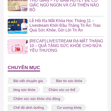
THƯ GIÃN – TỰ BẤM HUYỆT ĐỂ CÓ
GIẤC NGỦ NGON VÀ CẢI THIỆN NÃO
BỘ
Lễ Hội Ra Mắt Khóa Học Tháng 11 –
Livestream Khởi Đầu Tháng Tri Ân: Trao
Quà Sức Khỏe, Gửi Lời Tri Ân
[RECAP] LIVESTREAM RA MẮT THÁNG
10 – QUÀ TẶNG SỨC KHỎE CHO NỬA
YÊU THƯƠNG
CHUYÊN MỤC
Bài viết chuyên gia
Bản tin sức khỏe
blog sức khỏe
Chăm sóc cơ thể
Chăm sóc sức khỏe chủ động
Chế độ dinh dưỡng
Cơ xương khớp