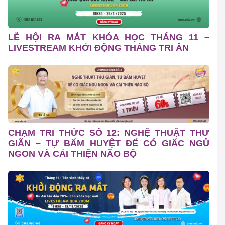
LỄ HỘI RA MẮT KHÓA HỌC THÁNG 11 –
LIVESTREAM KHỞI ĐỘNG THÁNG TRI ÂN
CHẠM TRI THỨC SỐ 12: NGHỆ THUẬT THƯ
GIÃN – TỰ BẤM HUYỆT ĐỂ CÓ GIẤC NGỦ
NGON VÀ CẢI THIỆN NÃO BỘ