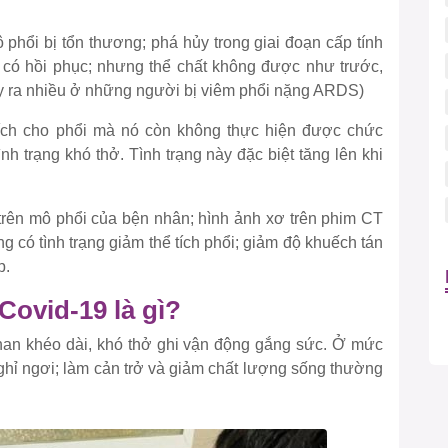
ô phổi bị tổn thương; phá hủy trong giai đoạn cấp tính
 có hồi phục; nhưng thể chất không được như trước,
ảy ra nhiều ở những người bị viêm phổi nặng ARDS)
ích cho phổi mà nó còn không thực hiện được chức
nh trạng khó thở. Tình trạng này đặc biệt tăng lên khi
 trên mô phổi của bện nhân; hình ảnh xơ trên phim CT
 có tình trạng giảm thể tích phổi; giảm độ khuếch tán
p.
Covid-19 là gì?
han khéo dài, khó thở ghi vận động gắng sức. Ở mức
nghỉ ngơi; làm cản trở và giảm chất lượng sống thường