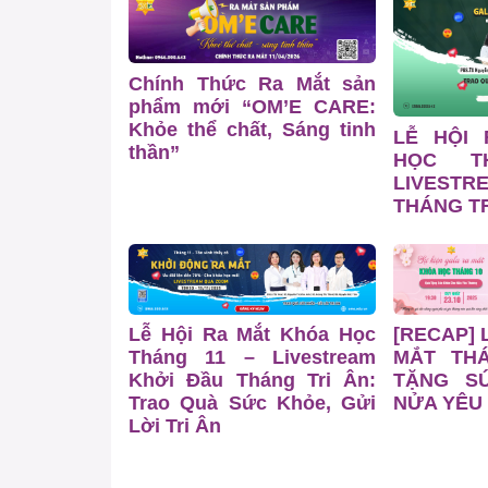
Chính Thức Ra Mắt sản
phẩm mới “OM’E CARE:
Khỏe thể chất, Sáng tinh
LỄ HỘI
thần”
HỌC T
LIVESTR
THÁNG TR
Lễ Hội Ra Mắt Khóa Học
[RECAP] 
Tháng 11 – Livestream
MẮT TH
Khởi Đầu Tháng Tri Ân:
TẶNG S
Trao Quà Sức Khỏe, Gửi
NỬA YÊU
Lời Tri Ân