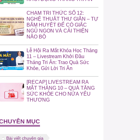
CHẠM TRI THỨC SỐ 12:
NGHỆ THUẬT THƯ GIÃN – TỰ
BẤM HUYỆT ĐỂ CÓ GIẤC
NGỦ NGON VÀ CẢI THIỆN
NÃO BỘ
Lễ Hội Ra Mắt Khóa Học Tháng
11 – Livestream Khởi Đầu
Tháng Tri Ân: Trao Quà Sức
Khỏe, Gửi Lời Tri Ân
[RECAP] LIVESTREAM RA
MẮT THÁNG 10 – QUÀ TẶNG
SỨC KHỎE CHO NỬA YÊU
THƯƠNG
CHUYÊN MỤC
Bài viết chuyên gia