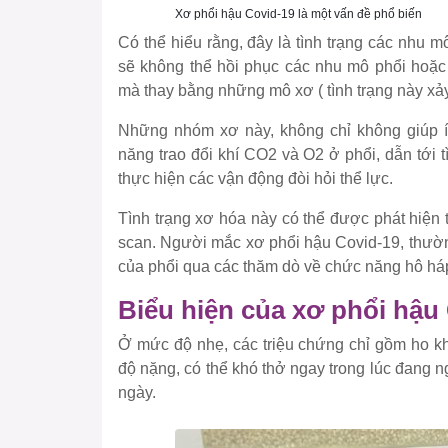
Xơ phổi hậu Covid-19 là một vấn đề phổ biến
Có thể hiểu rằng, đây là tình trạng các nhu m
sẽ không thể hồi phục các nhu mô phổi hoặc
mà thay bằng những mô xơ ( tình trạng này x
Những nhóm xơ này, không chỉ không giúp 
năng trao đổi khí CO2 và O2 ở phổi, dẫn tới tì
thực hiện các vận động đòi hỏi thể lực.
Tình trạng xơ hóa này có thể được phát hiện
scan. Người mắc xơ phổi hậu Covid-19, thường
của phổi qua các thăm dò về chức năng hô há
Biểu hiện của xơ phổi hậu 
Ở mức độ nhẹ, các triệu chứng chỉ gồm ho k
độ nặng, có thể khó thở ngay trong lúc đang 
ngày.