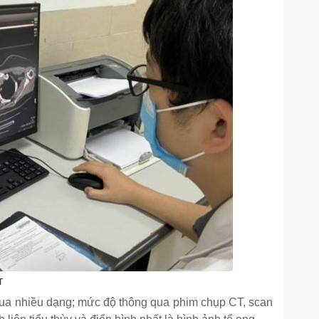
T
qua nhiều dạng; mức độ thông qua phim chụp CT, scan