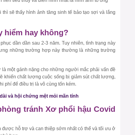
liên tiểu thùy và điển hình nhất là hình ảnh tổ ong
thì sẽ thấy hình ảnh tăng sinh tế bảo tạo sợi và lắng
y hiểm hay không?
phục dần dần sau 2-3 năm. Tuy nhiên, tình trạng này
nhưng những trường hợp này thường là những trường
ự là một gánh nặng cho những người mắc phải vấn đề
sẽ khiến chất lượng cuộc sống bị giảm sút chất lượng,
i phí để điều trị là vô cùng tốn kém.
 dài và hội chứng mệt mỏi mãn tính
 phòng tránh Xơ phổi hậu Covid
n được hỗ trợ và can thiệp sớm nhất có thể và tối ưu ở