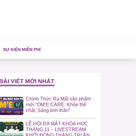
SỰ KIỆN MIỄN PHÍ
BÀI VIẾT MỚI NHẤT
Chính Thức Ra Mắt sản phẩm
mới “OM’E CARE: Khỏe thể
chất, Sáng tinh thần”
LỄ HỘI RA MẮT KHÓA HỌC
THÁNG 11 – LIVESTREAM
KHỞI ĐỘNG THÁNG TRI ÂN