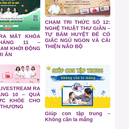
CHẠM TRI THỨC SỐ 12:
NGHỆ THUẬT THƯ GIÃN –
TỰ BẤM HUYỆT ĐỂ CÓ
 RA MẮT KHÓA
GIẤC NGỦ NGON VÀ CẢI
HÁNG 11 –
THIỆN NÃO BỘ
EAM KHỞI ĐỘNG
I ÂN
LIVESTREAM RA
ÁNG 10 – QUÀ
ỨC KHỎE CHO
 THƯƠNG
Giúp con tập trung –
Không cần la mắng