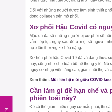
lồng ngực như: dài xơ, dạng lưới, dày các vách 
Đối với những người được làm sinh thiết phổi 
đọng collagen trên mô phổi.
Xơ phổi Hậu Covid có ngu
Mặc dù đa số những người bị xơ phổi sẽ hồi 
vẫn tiếp tục ngay sau đó ở một số người; 
hợp tổn thương xơ hóa nặng.
Xơ hóa phổi hậu Covid-19 đã và đang thực s
này; cũng như cho toàn bộ hệ thông y tế. Nó 
nguy cơ nhập viện tăng cao, giảm tuổi thọ và ch
Xem thêm:
Mối liên hệ mới giữa COVID kéo
Cần làm gì để hạn chế và
phiền toái này?
Để có thể giảm thiểu nguy cơ mắc phải; thì cầ