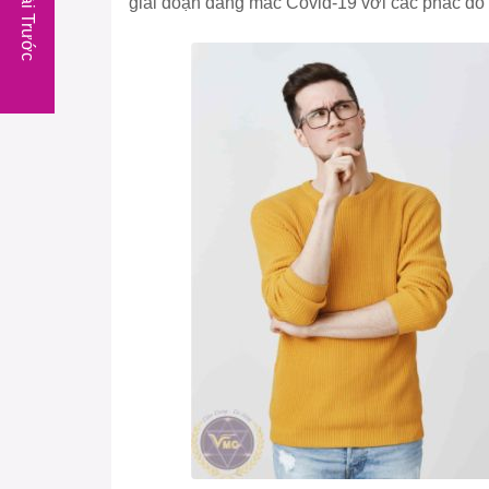
Bài Trước
giai đoạn đang mắc Covid-19 với các phác đồ