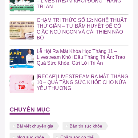
– LIVESTREAM KHỞI ĐỘNG THÁNG
TRI ÂN
CHẠM TRI THỨC SỐ 12: NGHỆ THUẬT
THƯ GIÃN – TỰ BẤM HUYỆT ĐỂ CÓ
GIẤC NGỦ NGON VÀ CẢI THIỆN NÃO
BỘ
Lễ Hội Ra Mắt Khóa Học Tháng 11 –
Livestream Khởi Đầu Tháng Tri Ân: Trao
Quà Sức Khỏe, Gửi Lời Tri Ân
[RECAP] LIVESTREAM RA MẮT THÁNG
10 – QUÀ TẶNG SỨC KHỎE CHO NỬA
YÊU THƯƠNG
CHUYÊN MỤC
Bài viết chuyên gia
Bản tin sức khỏe
blog sức khỏe
Chăm sóc cơ thể