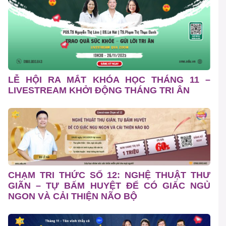
LỄ HỘI RA MẮT KHÓA HỌC THÁNG 11 –
LIVESTREAM KHỞI ĐỘNG THÁNG TRI ÂN
CHẠM TRI THỨC SỐ 12: NGHỆ THUẬT THƯ
GIÃN – TỰ BẤM HUYỆT ĐỂ CÓ GIẤC NGỦ
NGON VÀ CẢI THIỆN NÃO BỘ