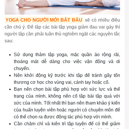
YOGA CHO NGƯỜI MỚI BẮT ĐẦU
sẽ có nhiều điều
cần chú ý. Để tập các bài tập yoga giảm đau vai gáy thì
người tập cần phải tuân thủ nghiêm ngặt các nguyên tắc
sau:
Sử dụng thảm tập yoga, mặc quần áo rộng rãi,
thoáng mát dễ dàng cho việc vận động và di
chuyển.
Nên khởi động kỹ trước khi tập để tránh gây tổn
thương cơ học cho vùng vai, cánh tay hoặc cổ.
Bạn nên chọn bài tập phù hợp với sức lực và thể
trạng của mình, không nên cố tập bài tập quá với
sức của mình. Tốt nhất thì bạn nên tham khảo ý kiến
của huấn luyện viên hoặc người có chuyên môn để
có thể chọn ra được động tác phù hợp với mình.
Cần chăm chỉ và kiên trì tập luyện để có thể giảm