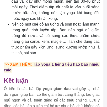
đau vai gáy như mong muốn, nên tập 30-40 phút
mỗi ngày. Thời điểm tập tốt nhất là vào buổi sáng
trước bữa ăn, không nên tập yoga khi bụng đói
hoặc ngay sau khi ăn xong.
Nên có một chế độ ăn uống và sinh hoạt lành mạnh
trong quá trình luyện tập. Bạn nên ngủ đủ giấc,
uống đủ nước và bổ sung các thực phẩm chức
năng giàu canxi, kẽm, magie,… Hạn chế dùng các
thực phẩm gây kích ứng, sưng xương khớp như là
thịt bò, hải sản…
>> XEM THÊM:
Tập yoga 1 tiếng tiêu hao bao nhiêu
calo
Kết luận
Ở trên là các bài tập
yoga giảm đau vai gáy
tại nhà
đơn giản giúp bạn có thể giảm bớt căng thẳng, tạo giấc
ngủ ngon và cải thiện đáng kể các triệu chứng. Lưu ý
rằng, các bài tập ở trên chỉ hỗ trợ phục hồi chứ không có