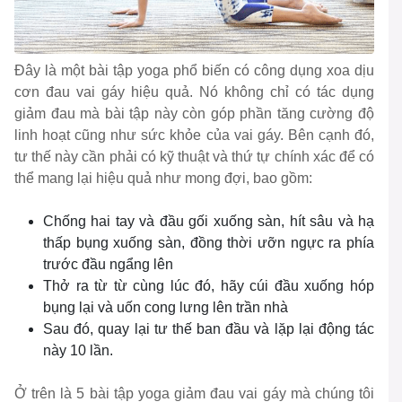
Đây là một bài tập yoga phổ biến có công dụng xoa dịu
cơn đau vai gáy hiệu quả. Nó không chỉ có tác dụng
giảm đau mà bài tập này còn góp phần tăng cường độ
linh hoạt cũng như sức khỏe của vai gáy. Bên cạnh đó,
tư thế này cần phải có kỹ thuật và thứ tự chính xác để có
thể mang lại hiệu quả như mong đợi, bao gồm:
Chống hai tay và đầu gối xuống sàn, hít sâu và hạ
thấp bụng xuống sàn, đồng thời ưỡn ngực ra phía
trước đầu ngẩng lên
Thở ra từ từ cùng lúc đó, hãy cúi đầu xuống hóp
bụng lại và uốn cong lưng lên trần nhà
Sau đó, quay lại tư thế ban đầu và lặp lại động tác
này 10 lần.
Ở trên là 5 bài tập yoga giảm đau vai gáy mà chúng tôi