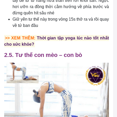
tay để từ từ nâng nửa thân trên rời khỏi sàn. Ngực
hơi ưỡn ra đồng thời cằm hướng về phía trước và
đừng quên hít sâu nhé
Giữ yên tư thế này trong vòng 15s thở ra và rồi quay
về tứ ban đầu
>> XEM THÊM:
Thời gian tập yoga lúc nào tốt nhất
cho sức khỏe?
2.5. Tư thế con mèo – con bò