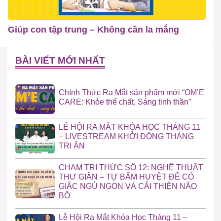
Giúp con tập trung – Không cần la mắng
BÀI VIẾT MỚI NHẤT
Chính Thức Ra Mắt sản phẩm mới “OM’E
CARE: Khỏe thể chất, Sáng tinh thần”
LỄ HỘI RA MẮT KHÓA HỌC THÁNG 11
– LIVESTREAM KHỞI ĐỘNG THÁNG
TRI ÂN
CHẠM TRI THỨC SỐ 12: NGHỆ THUẬT
THƯ GIÃN – TỰ BẤM HUYỆT ĐỂ CÓ
GIẤC NGỦ NGON VÀ CẢI THIỆN NÃO
BỘ
Lễ Hội Ra Mắt Khóa Học Tháng 11 –