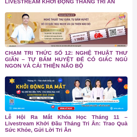
LIVESTREAM KHỞI ĐỘNG THÁNG TRI ÂN
CHẠM TRI THỨC SỐ 12: NGHỆ THUẬT THƯ
GIÃN – TỰ BẤM HUYỆT ĐỂ CÓ GIẤC NGỦ
NGON VÀ CẢI THIỆN NÃO BỘ
Lễ Hội Ra Mắt Khóa Học Tháng 11 –
Livestream Khởi Đầu Tháng Tri Ân: Trao Quà
Sức Khỏe, Gửi Lời Tri Ân