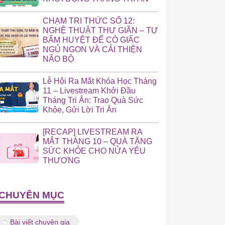
CHẠM TRI THỨC SỐ 12:
NGHỆ THUẬT THƯ GIÃN – TỰ
BẤM HUYỆT ĐỂ CÓ GIẤC
NGỦ NGON VÀ CẢI THIỆN
NÃO BỘ
Lễ Hội Ra Mắt Khóa Học Tháng
11 – Livestream Khởi Đầu
Tháng Tri Ân: Trao Quà Sức
Khỏe, Gửi Lời Tri Ân
[RECAP] LIVESTREAM RA
MẮT THÁNG 10 – QUÀ TẶNG
SỨC KHỎE CHO NỬA YÊU
THƯƠNG
CHUYÊN MỤC
Bài viết chuyên gia