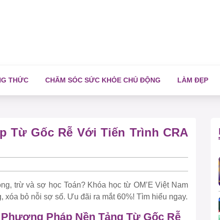
NG THỨC
CHĂM SÓC SỨC KHỎE CHỦ ĐỘNG
LÀM ĐẸP
p Từ Gốc Rễ Với Tiến Trình CRA
ộng, trừ và sợ học Toán? Khóa học từ OM’E Việt Nam
, xóa bỏ nỗi sợ số. Ưu đãi ra mắt 60%! Tìm hiểu ngay.
: Phương Pháp Nền Tảng Từ Gốc Rễ