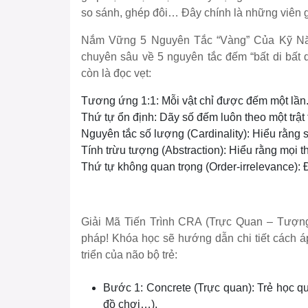
so sánh, ghép đôi… Đây chính là những viên g
Nắm Vững 5 Nguyên Tắc “Vàng” Của Kỹ Nă
chuyên sâu về 5 nguyên tắc đếm “bất di bất d
còn là đọc vẹt:
Tương ứng 1:1: Mỗi vật chỉ được đếm một lần
Thứ tự ổn định: Dãy số đếm luôn theo một trật 
Nguyên tắc số lượng (Cardinality): Hiểu rằng
Tính trừu tượng (Abstraction): Hiểu rằng mọi 
Thứ tự không quan trọng (Order-irrelevance): 
Giải Mã Tiến Trình CRA (Trực Quan – Tượn
pháp! Khóa học sẽ hướng dẫn chi tiết cách á
triển của não bộ trẻ:
Bước 1: Concrete (Trực quan): Trẻ học qua
đồ chơi…).