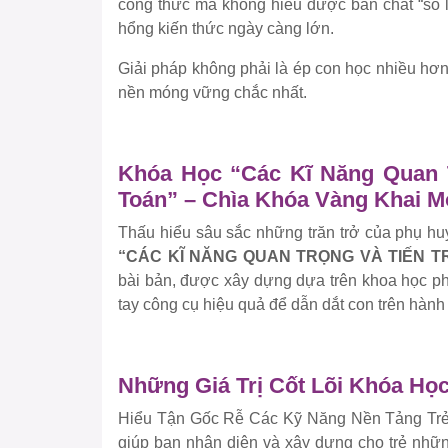
công thức mà không hiểu được bản chất “số l
hổng kiến thức ngày càng lớn.
Giải pháp không phải là ép con học nhiều hơ
nền móng vững chắc nhất.
Khóa Học “Các Kĩ Năng Quan T
Toán” – Chìa Khóa Vàng Khai 
Thấu hiểu sâu sắc những trăn trở của phụ hu
“CÁC KĨ NĂNG QUAN TRỌNG VÀ TIẾN T
bài bản, được xây dựng dựa trên khoa học phát
tay công cụ hiệu quả để dẫn dắt con trên hành
Những Giá Trị Cốt Lõi Khóa Học
Hiểu Tận Gốc Rễ Các Kỹ Năng Nền Tảng Trẻ C
giúp bạn nhận diện và xây dựng cho trẻ những