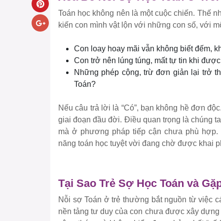
Toán học không nên là một cuộc chiến. Thế n
kiến con mình vật lộn với những con số, với m
Con loay hoay mãi vẫn không biết đếm, k
Con trở nên lúng túng, mất tự tin khi đượ
Những phép cộng, trừ đơn giản lại trở t
Toán?
Nếu câu trả lời là “Có”, bạn không hề đơn độ
giai đoạn đầu đời. Điều quan trọng là chúng t
mà ở phương pháp tiếp cận chưa phù hợp. 
năng toán học tuyệt vời đang chờ được khai p
Tại Sao Trẻ Sợ Học Toán và G
Nỗi sợ Toán ở trẻ thường bắt nguồn từ việc c
nền tảng tư duy của con chưa được xây dựng v