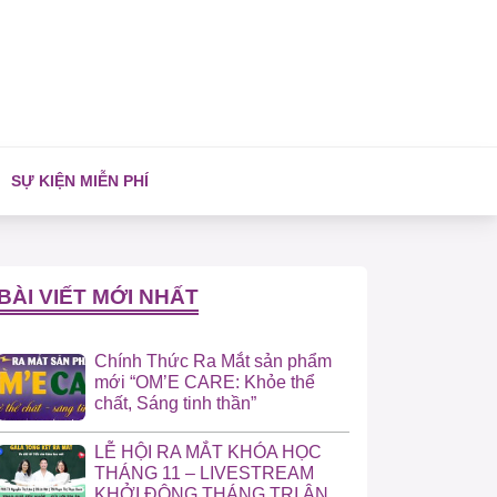
SỰ KIỆN MIỄN PHÍ
BÀI VIẾT MỚI NHẤT
Chính Thức Ra Mắt sản phẩm
mới “OM’E CARE: Khỏe thể
chất, Sáng tinh thần”
LỄ HỘI RA MẮT KHÓA HỌC
THÁNG 11 – LIVESTREAM
KHỞI ĐỘNG THÁNG TRI ÂN