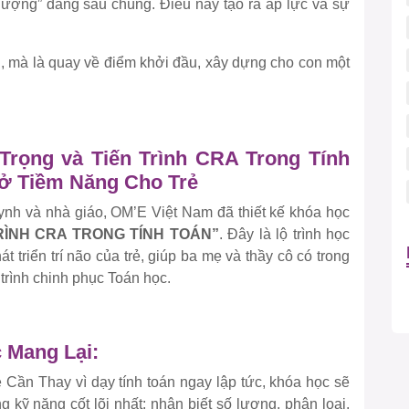
ượng” đằng sau chúng. Điều này tạo ra áp lực và sự
n, mà là quay về điểm khởi đầu, xây dựng cho con một
rọng và Tiến Trình CRA Trong Tính
Mở Tiềm Năng Cho Trẻ
ynh và nhà giáo, OM’E Việt Nam đã thiết kế khóa học
RÌNH CRA TRONG TÍNH TOÁN”
. Đây là lộ trình học
 triển trí não của trẻ, giúp ba mẹ và thầy cô có trong
 trình chinh phục Toán học.
 Mang Lại:
ần Thay vì dạy tính toán ngay lập tức, khóa học sẽ
 kỹ năng cốt lõi nhất: nhận biết số lượng, phân loại,