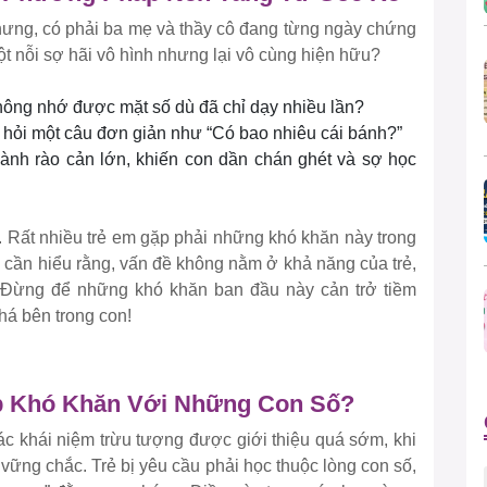
hưng, có phải ba mẹ và thầy cô đang từng ngày chứng
ột nỗi sợ hãi vô hình nhưng lại vô cùng hiện hữu?
hông nhớ được mặt số dù đã chỉ dạy nhiều lần?
c hỏi một câu đơn giản như “Có bao nhiêu cái bánh?”
hành rào cản lớn, khiến con dần chán ghét và sợ học
c. Rất nhiều trẻ em gặp phải những khó khăn này trong
a cần hiểu rằng, vấn đề không nằm ở khả năng của trẻ,
Đừng để những khó khăn ban đầu này cản trở tiềm
há bên trong con!
ặp Khó Khăn Với Những Con Số?
ác khái niệm trừu tượng được giới thiệu quá sớm, khi
ững chắc. Trẻ bị yêu cầu phải học thuộc lòng con số,