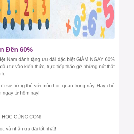
ên Đến 60%
Việt Nam dành tặng ưu đãi đặc biệt GIẢM NGAY 60%
ầu tư vào kiến thức, trực tiếp tháo gỡ những nút thắt
nh.
đi sự hứng thú với môn học quan trọng này. Hãy chủ
n ngay từ hôm nay!
N HỌC CÙNG CON!
ọc và nhận ưu đãi tốt nhất!