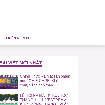
SỰ KIỆN MIỄN PHÍ
BÀI VIẾT MỚI NHẤT
Chính Thức Ra Mắt sản phẩm
mới “OM’E CARE: Khỏe thể
chất, Sáng tinh thần”
LỄ HỘI RA MẮT KHÓA HỌC
THÁNG 11 – LIVESTREAM
KHỞI ĐỘNG THÁNG TRI ÂN