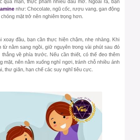
c quá mặn, thực phẩm nhiều dầu mỡ. Ngoài ra, bạn
ramine
như: Chocolate, ngũ cốc, rượu vang, gan động
 chóng mặt trở nên nghiêm trọng hơn.
i xoay đầu, bạn cần thực hiện chậm, nhẹ nhàng. Khi
từ nằm sang ngồi, giữ nguyên trong vài phút sau đó
 thẳng về phía trước. Nếu cần thiết, có thể đeo thêm
ng mặt, nên nằm xuống nghỉ ngơi, tránh chỗ nhiều ánh
i, thư giãn, hạn chế các suy nghĩ tiêu cực.