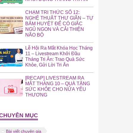
CHẠM TRI THỨC SỐ 12:
NGHỆ THUẬT THƯ GIÃN – TỰ
BẤM HUYỆT ĐỂ CÓ GIẤC
NGỦ NGON VÀ CẢI THIỆN
NÃO BỘ
Lễ Hội Ra Mắt Khóa Học Tháng
11 – Livestream Khởi Đầu
Tháng Tri Ân: Trao Quà Sức
Khỏe, Gửi Lời Tri Ân
[RECAP] LIVESTREAM RA
MẮT THÁNG 10 – QUÀ TẶNG
SỨC KHỎE CHO NỬA YÊU
THƯƠNG
CHUYÊN MỤC
Bài viết chuyên gia