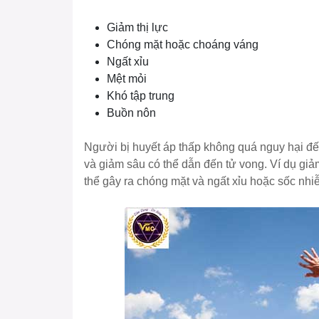
Giảm thị lực
Chóng mặt hoặc choáng váng
Ngất xỉu
Mệt mỏi
Khó tập trung
Buồn nôn
Người bị huyết áp thấp không quá nguy hại đ
và giảm sâu có thể dẫn đến tử vong. Ví dụ g
thể gây ra chóng mặt và ngất xỉu hoặc sốc nhi