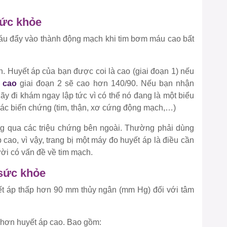
.
sức khỏe
máu đẩy vào thành động mạch khi tim bơm máu cao bất
. Huyết áp của bạn được coi là cao (giai đoạn 1) nếu
p cao
giai đoạn 2 sẽ cao hơn 140/90. Nếu bạn nhận
y đi khám ngay lập tức vì có thể nó đang là một biểu
các biến chứng (tim, thận, xơ cứng động mạch,…)
ng qua các triệu chứng bên ngoài. Thường phải dùng
cao, vì vậy, trang bị một máy đo huyết áp là điều cần
gười có vấn đề về tim mạch.
 sức khỏe
ết áp thấp hơn 90 mm thủy ngân (mm Hg) đối với tâm
t hơn huyết áp cao. Bao gồm: