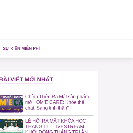
SỰ KIỆN MIỄN PHÍ
BÀI VIẾT MỚI NHẤT
Chính Thức Ra Mắt sản phẩm
mới “OM’E CARE: Khỏe thể
chất, Sáng tinh thần”
LỄ HỘI RA MẮT KHÓA HỌC
THÁNG 11 – LIVESTREAM
KHỞI ĐỘNG THÁNG TRI ÂN