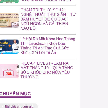
CHẠM TRI THỨC SỐ 12:
NGHỆ THUẬT THƯ GIÃN – TỰ
BẤM HUYỆT ĐỂ CÓ GIẤC
NGỦ NGON VÀ CẢI THIỆN
NÃO BỘ
Lễ Hội Ra Mắt Khóa Học Tháng
11 – Livestream Khởi Đầu
Tháng Tri Ân: Trao Quà Sức
Khỏe, Gửi Lời Tri Ân
[RECAP] LIVESTREAM RA
MẮT THÁNG 10 – QUÀ TẶNG
SỨC KHỎE CHO NỬA YÊU
THƯƠNG
CHUYÊN MỤC
Bài viết chuyên gia