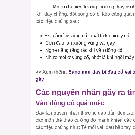
Mỏi cổ là hiện tượng thường thấy ở n
Khi dây chằng, đốt sống cổ bị kéo căng quá 
các triệu chứng sau:
Đau âm ỉ ở vùng cổ, nhất là khi xoay cổ.
Cơn đau lan xuống vùng vai gáy.
Nghe tiếng răng rắc khi vận động cổ.
Nhức mỏi ở vùng cổ, nhất là khi ngồi máy
>> Xem thêm:
Sáng ngủ dậy bị đau cổ vai 
gáy
Các nguyên nhân gây ra tì
Vận động cổ quá mức
Đây là nguyên nhân thường gặp dẫn đến các c
các môn thể thao cường độ mạnh khiến các 
các triệu chứng như: Tê mỏi vai, đau bắp tay,