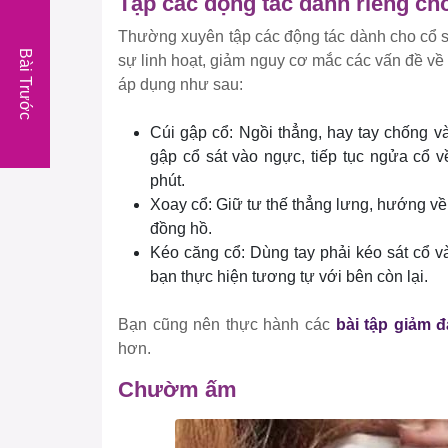
Tập các động tác dành riêng ch
Thường xuyên tập các động tác dành cho cổ sẽ
Bài Trước
sự linh hoạt, giảm nguy cơ mắc các vấn đề v
áp dụng như sau:
Cúi gập cổ: Ngồi thẳng, hay tay chống v
gập cổ sát vào ngực, tiếp tục ngửa cổ v
phút.
Xoay cổ: Giữ tư thế thẳng lưng, hướng về
đồng hồ.
Kéo căng cổ: Dùng tay phải kéo sát cổ v
bạn thực hiện tương tự với bên còn lại.
Bạn cũng nên thực hành các
bài tập giảm đ
hơn.
Chườm ấm