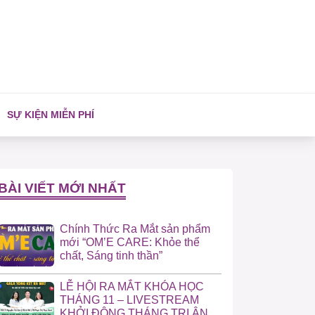
SỰ KIỆN MIỄN PHÍ
BÀI VIẾT MỚI NHẤT
Chính Thức Ra Mắt sản phẩm
mới “OM’E CARE: Khỏe thể
chất, Sáng tinh thần”
LỄ HỘI RA MẮT KHÓA HỌC
THÁNG 11 – LIVESTREAM
KHỞI ĐỘNG THÁNG TRI ÂN