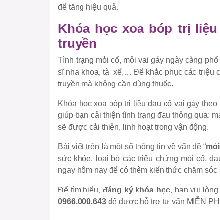
để tăng hiệu quả.
Khóa học xoa bóp trị liệ
truyền
Tình trạng mỏi cổ, mỏi vai gáy ngày càng phổ
sĩ nha khoa, tài xế,… Để khắc phục các triệu
truyền mà không cần dùng thuốc.
Khóa học xoa bóp trị liệu đau cổ vai gáy the
giúp bạn cải thiện tình trạng đau thông qua:
sẽ được cải thiện, linh hoạt trong vận động.
Bài viết trên là một số thông tin về vấn đề “
mỏi
sức khỏe, loại bỏ các triệu chứng mỏi cổ, đ
ngay hôm nay để có thêm kiến thức chăm sóc 
Để tìm hiểu,
đăng ký khóa học
, bạn vui lòn
0966.000.643
để được hỗ trợ tư vấn MIỄN PHÍ