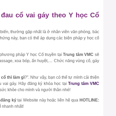
u đau cổ vai gáy theo Y học Cổ
 biến, thường gặp nhất là ở nhân viên văn phòng, bác
 chứng này, bạn có thể áp dụng các biện pháp y học cổ
o phương pháp Y học Cổ truyền tại
Trung tâm VMC
sẽ
 massage, xoa bóp, ấn huyệt,… Chức năng vùng cổ, gáy
 cổ thì làm gì
?”. Như vậy, bạn có thể tự mình cải thiện
au vai gáy. Hãy đăng ký khóa học tại
Trung tâm VMC
sức khỏe cho mình và người thân nhé!
g
đăng ký
tại Website này hoặc liên hệ qua
HOTLINE:
 nhanh nhất!