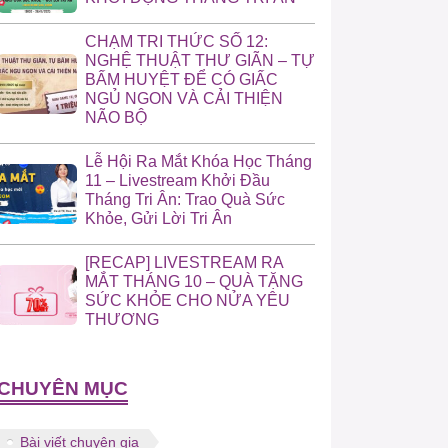
CHẠM TRI THỨC SỐ 12:
NGHỆ THUẬT THƯ GIÃN – TỰ
BẤM HUYỆT ĐỂ CÓ GIẤC
NGỦ NGON VÀ CẢI THIỆN
NÃO BỘ
Lễ Hội Ra Mắt Khóa Học Tháng
11 – Livestream Khởi Đầu
Tháng Tri Ân: Trao Quà Sức
Khỏe, Gửi Lời Tri Ân
[RECAP] LIVESTREAM RA
MẮT THÁNG 10 – QUÀ TẶNG
SỨC KHỎE CHO NỬA YÊU
THƯƠNG
CHUYÊN MỤC
Bài viết chuyên gia