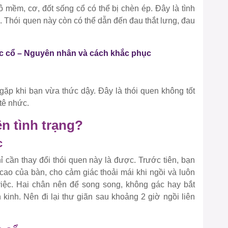
mô mềm, cơ, đốt sống cổ có thể bị chèn ép. Đây là tình
. Thói quen này còn có thể dẫn đến đau thắt lưng, đau
c cổ – Nguyên nhân và cách khắc phục
p khi bạn vừa thức dậy. Đây là thói quen không tốt
tê nhức.
ện tình trạng?
c
ỉ cần thay đổi thói quen này là được. Trước tiên, bạn
cao của bàn, cho cảm giác thoải mái khi ngồi và luôn
 việc. Hai chân nên để song song, không gác hay bắt
 kinh. Nên đi lại thư giãn sau khoảng 2 giờ ngồi liên