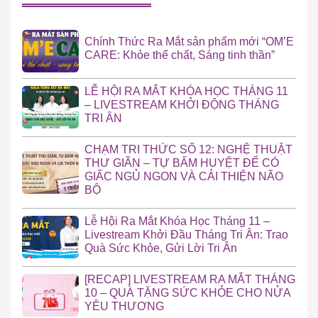
Chính Thức Ra Mắt sản phẩm mới “OM’E
CARE: Khỏe thể chất, Sáng tinh thần”
LỄ HỘI RA MẮT KHÓA HỌC THÁNG 11
– LIVESTREAM KHỞI ĐỘNG THÁNG
TRI ÂN
CHẠM TRI THỨC SỐ 12: NGHỆ THUẬT
THƯ GIÃN – TỰ BẤM HUYỆT ĐỂ CÓ
GIẤC NGỦ NGON VÀ CẢI THIỆN NÃO
BỘ
Lễ Hội Ra Mắt Khóa Học Tháng 11 –
Livestream Khởi Đầu Tháng Tri Ân: Trao
Quà Sức Khỏe, Gửi Lời Tri Ân
[RECAP] LIVESTREAM RA MẮT THÁNG
10 – QUÀ TẶNG SỨC KHỎE CHO NỬA
YÊU THƯƠNG