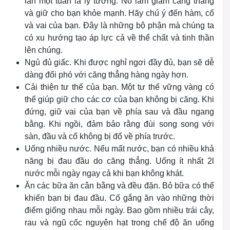
lần một tuần là lý tưởng. Nó làm giảm căng thẳng
và giữ cho bạn khỏe mạnh. Hãy chú ý đến hàm, cổ
và vai của bạn. Đây là những bộ phận mà chúng ta
có xu hướng tạo áp lực cả về thể chất và tinh thần
lên chúng.
Ngủ đủ giấc. Khi được nghỉ ngơi đầy đủ, bạn sẽ dễ
dàng đối phó với căng thẳng hàng ngày hơn.
Cải thiện tư thế của bạn. Một tư thế vững vàng có
thể giúp giữ cho các cơ của bạn không bị căng. Khi
đứng, giữ vai của bạn về phía sau và đầu ngang
bằng. Khi ngồi, đảm bảo rằng đùi song song với
sàn, đầu và cổ không bị đổ về phía trước.
Uống nhiều nước. Nếu mất nước, bạn có nhiều khả
năng bị đau đầu do căng thẳng. Uống ít nhất 2l
nước mỗi ngày ngay cả khi bạn không khát.
Ăn các bữa ăn cân bằng và đều đặn. Bỏ bữa có thể
khiến bạn bị đau đầu. Cố gắng ăn vào những thời
điểm giống nhau mỗi ngày. Bao gồm nhiều trái cây,
rau và ngũ cốc nguyên hạt trong chế độ ăn uống