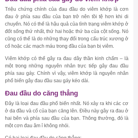
Triệu chứng chính của đau đầu do viêm khớp là cơn
đau ở phía sau đầu của bạn trở nên tồi tệ hơn khi di
chuyển. Nó có thể là hậu quả của tình trạng viêm khớp ở
đốt sống thứ nhất, thứ hai hoặc thứ ba của cột sống. Nó
cũng có thể là do những thay đổi trong cấu trúc xương ở
cổ hoặc các mạch máu trong đầu của bạn bị viêm.
Viêm khớp có thể gây ra đau dây thần kinh chẩm – là
một trong những nguyên nhân trực tiếp gây đau đầu
phía sau gáy. Chính vì vậy, viêm khớp là nguyên nhân
phổ biến gây đau đầu sau gáy kéo dài.
Đau đầu do căng thẳng
Đây là loại đau đầu phổ biến nhất. Nó xảy ra khi các cơ
ở da đầu và cổ của bạn căng lên. Điều này gây ra đau ở
hai bên và phía sau đầu của bạn. Thông thường, đó là
một cơn đau âm ỉ không nhói.
Có hai loại đau đầu do căng thẳng: