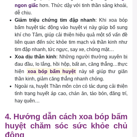
ngon giấc
hơn. Thức dậy với tinh thần sảng khoái,
dễ chịu.
Giảm triệu chứng tim đập nhanh
: Khi xoa bóp
bấm huyệt tác động vào huyệt vị này giúp bổ sung
khí cho Tâm, giúp cải thiện hiệu quả một số vấn đề
liên quan đến sức khỏe tim mạch và thần kinh như
tim đập nhanh, tức ngực, say xe, chóng mặt…
Xoa dịu thần kinh
: Những người thường xuyên bị
đau đầu, lo lắng, hồi hộp, bất an, căng thẳng…thực
hiện
xoa bóp bấm huyệt
này sẽ giúp thư giãn
thần kinh, giảm căng thẳng nhanh chóng.
Ngoài ra, huyệt Thần môn còn có tác dụng cải thiện
tình trạng huyết áp cao, chán ăn, táo bón, đãng trí,
hay quên…
4. Hướng dẫn cách xoa bóp bấm
huyệt chăm sóc sức khỏe chủ
động