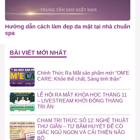
Hướng dẫn cách làm đẹp da mặt tại nhà chuẩn
spa
BÀI VIẾT MỚI NHẤT
Chính Thức Ra Mắt sản phẩm mới “OM’E
CARE: Khỏe thể chất, Sáng tinh thần”
LỄ HỘI RA MẮT KHÓA HỌC THÁNG 11
– LIVESTREAM KHỞI ĐỘNG THÁNG
TRI ÂN
CHẠM TRI THỨC SỐ 12: NGHỆ THUẬT
THƯ GIÃN – TỰ BẤM HUYỆT ĐỂ CÓ
GIẤC NGỦ NGON VÀ CẢI THIỆN NÃO
BỘ